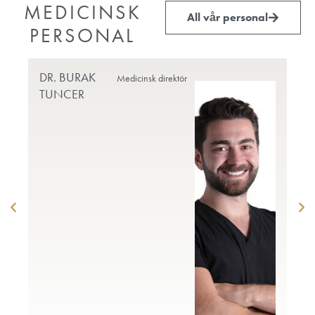
MEDICINSK
All vår personal
PERSONAL
DR. BURAK
PR
Medicinsk direktör
TUNCER
DO