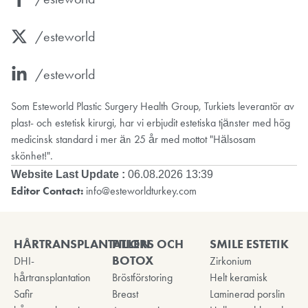
/esteworld
/esteworld
Som Esteworld Plastic Surgery Health Group, Turkiets leverantör av
plast- och estetisk kirurgi, har vi erbjudit estetiska tjänster med hög
medicinsk standard i mer än 25 år med mottot "Hälsosam
skönhet!".
Website Last Update :
06.08.2026 13:39
Editor Contact:
info@esteworldturkey.com
HÅRTRANSPLANTATION
FILLERS OCH
SMILE ESTETIK
BOTOX
DHI-
Zirkonium
hårtransplantation
Bröstförstoring
Helt keramisk
Safir
Breast
Laminerad porslin