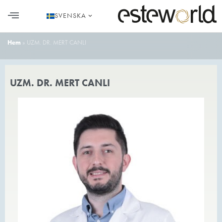
SVENSKA
HÅRTRANSPLANTATION I TURKIET
Hem
»
UZM. DR. MERT CANLI
UZM. DR. MERT CANLI