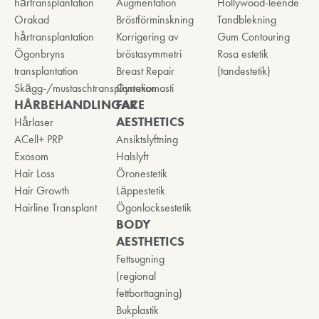
hårtransplantation
Augmentation
Hollywood-leende
Orakad
Bröstförminskning
Tandblekning
hårtransplantation
Korrigering av
Gum Contouring
Ögonbryns
bröstasymmetri
Rosa estetik
transplantation
Breast Repair
(tandestetik)
Skägg-/mustaschtransplantation
Gynekomasti
HÅRBEHANDLINGAR
FACE
AESTHETICS
Hårlaser
ACell+ PRP
Ansiktslyftning
Exosom
Halslyft
Hair Loss
Öronestetik
Hair Growth
Läppestetik
Hairline Transplant
Ögonlocksestetik
BODY
AESTHETICS
Fettsugning
(regional
fettborttagning)
Bukplastik