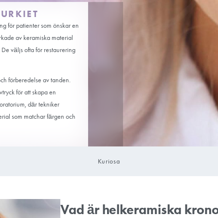
ONOR I TURKIET
är tandvårdslösning för patienter som önskar en
ronor är helt tillverkade av keramiska material
r riktiga tänder. De väljs ofta för restaurering
g.
karkonsultation och förberedelse av tanden.
tandläkaren ett avtryck för att skapa en
t tandtekniskt laboratorium, där tekniker
iva keramiska material som matchar färgen och