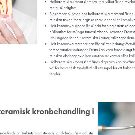
 bevara dess utseende och funktion.
kickliga tekniker en helkeramisk krona enligt tandläkarens specifikati
och storlek för att ge ett naturligt utseende.
 den tillfälliga kronan och kontrollerar passformen och utseendet 
ändiga justeringar har gjorts cementerar tandläkaren kronan på 
terligare justeringar för att säkerställa korrekt bett och inpassnin
t för att kronan ska fungera korrekt och kännas bekväm.
ioner om korrekt munhygien, inklusive tandborstning och användni
besök rekommenderas för att säkerställa att kronan förblir i gott s