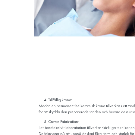
leende. De är också idealiska för dem som har 
tandstrukturen. Patienter med missfärgade tä
av denna typ av krona.
Eftersom alla keramiska kronor är metallfria ka
Deras kompatibilitet med mjukvävnad minskar r
lindriga tandköttsproblem.