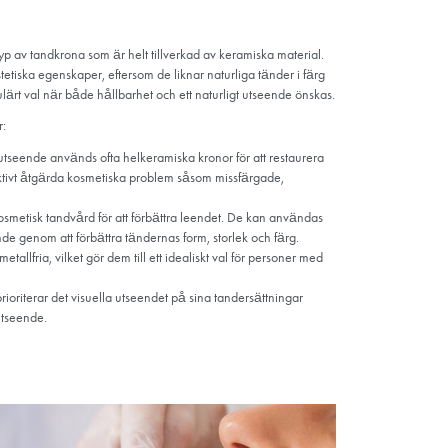
Varför Estewo
ramiska kronor? I vilka situa
?
 känd som porslinskrona, är en typ av tandkrona som är helt tillve
itt naturliga utseende och sina estetiska egenskaper, eftersom de li
ramiska kronor kan vara ett populärt val när både hållbarhet och e
 vanligtvis i följande situationer:
änder: På grund av sitt naturliga utseende används ofta helkeramis
det på framtänderna. De kan effektivt åtgärda kosmetiska problem