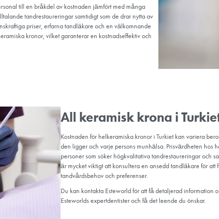
Vilka är f
När de är korrekt f
omgivande naturlig
Helkeramiska kronor 
metallkänslighet.
Biokompatibiliteten
minskar risken för a
Helt keramiska kron
hållbarhet för mån
livslängden för hel
Helt keramiska mate
temperaturförändrin