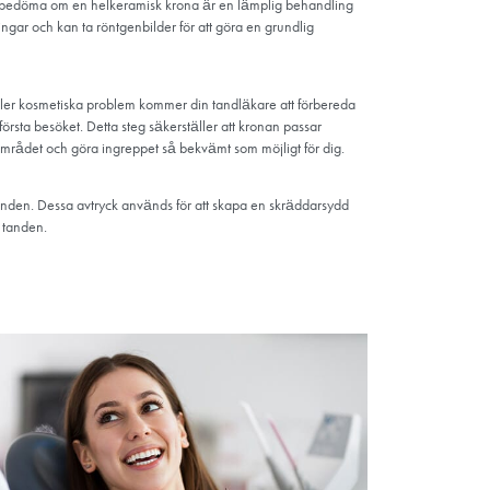
da
 ha nytta
slighet.
rsoner med
ras helkeramiska kronor?
ska kronor består av flera steg och kräver vanligtvis två besök ho
iska kronor appliceras:
on och utvärdering: