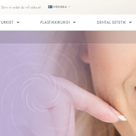
e
Kontakta oss
SVENSKA
LANTATION I TURKIET
PLASTIKKIRURGI
kronor