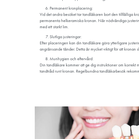
Tillfällig krona:
Medan en permanent helkeramisk krona tillver