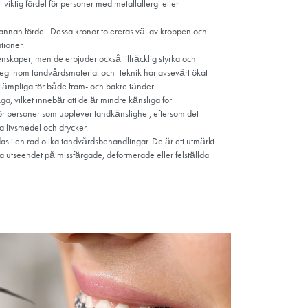
oner.
på den
plats
g med
ng av
kick.