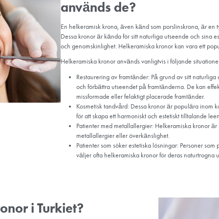
Kuriosa
Vad är helke
används de
En helkeramisk krona, även
Dessa kronor är kända för s
och genomskinlighet. Helke
Helkeramiska kronor används
Restaurering av framt
och förbättra utseen