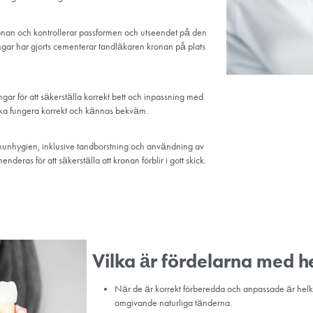
Din tandläkare börjar med
för just ditt fall. De komm
utvärdering.
Tandpreparering:
Om den tand som ska förse
tanden genom att ta bort d
ordentligt. Du kommer att 
Ta avtryck:
Efter tandprepareringen ta
krona som passar storleke
kas i ett tandtekniskt laboratorium, sätts vanligtvis en tillfällig k