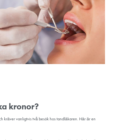
laktigt placerade framtänder.
Dessa kronor är populära inom kosmetisk tandvård för att förbättr
moniskt och estetiskt tilltalande leende genom att förbättra tändernas
llergier: Helkeramiska kronor är metallfria, vilket gör dem till ett i
 överkänslighet.
stetiska lösningar: Personer som prioriterar det visuella utseendet 
iska kronor för deras naturtrogna utseende.
ioriterar
urligt