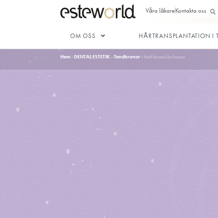
Våra läkar
OM OSS
HÅRTRANSP
Hem
»
DENTAL ESTETIK
»
Tandkronor
»
Helt keramiska 