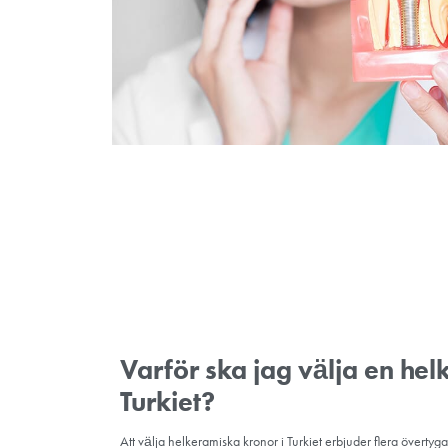
för att skydda den preparerade tanden och
Crown Fabrication:
I ett tandtekniskt laboratorium tillverkar s
De fokuserar på att uppnå önskad färg, form 
Permanent kronplacering:
Vid det andra besöket tar tandläkaren bort
permanenta helkeramiska kronan. När nödv
med ett starkt lim.
Slutliga justeringar:
Efter placeringen kan din tandläkare göra yt
angränsande tänder. Detta är mycket viktig
Munhygien och eftervård:
Din tandläkare kommer att ge dig instrukt
tandtråd runt kronan. Regelbundna tandläkar