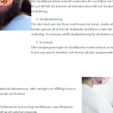
stora fyllningar och behöver extra styrka och täckning för att skyd
nder som inte kan korrigeras med blekningsbehandlingar kan också
n de vara ett bra val för personer med metallallergi eller metallkän
isken för tandköttsirritation, vilket gör dem lämpliga även för pe
Hur applice
Appliceringen av helkerami
översikt över hur helkeram
Inledande konsultati