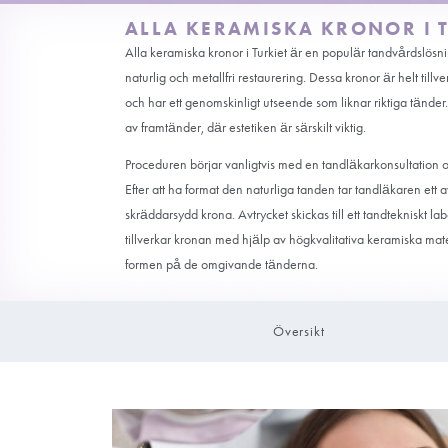
ALLA KERAMISKA KR
Alla keramiska kronor i Turkiet är en popul
naturlig och metallfri restaurering. Dessa k
och har ett genomskinligt utseende som likna
av framtänder, där estetiken är särskilt vikti
Proceduren börjar vanligtvis med en tandlä
Efter att ha format den naturliga tanden tar 
skräddarsydd krona. Avtrycket skickas till et
tillverkar kronan med hjälp av högkvalitat
formen på de omgivande tänderna.