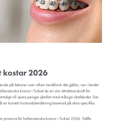
ördelarna med helkeramiska k
örberedda och anpassade är helkeramiska kronor praktiskt taget omöj
a tänderna.
är metallfria, vilket är en mycket viktig fördel för personer med met
 hos helkeramiska material är en annan fördel. Dessa kronor toler
llergiska reaktioner eller komplikationer.
or är kända för sina estetiska egenskaper, men de erbjuder också ti
ga tandvårdsapplikationer. Framsteg inom tandvårdsmaterial och -t
t keramiska kronor, vilket gör dem lämpliga för både fram- och bakr
rial har låg värmeledningsförmåga, vilket innebär att de är mindr
gar. Detta kan vara fördelaktigt för personer som upplever tandkän