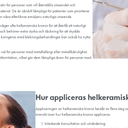
missformade eller fe
Kosmetisk tandvård: 
för att skapa ett har
Patienter med metalla
metallallergier eller
Patienter som söker e
väljer ofta helkeram
iska kronor i Turkiet?
ett effektivt alternativ för personer som vill återställa utseendet och
tallbaserade material. De är särskilt lämpliga för patienter som pr
terande egenskaper nära efterliknar emaljens naturliga utseende.
 framtänder överväger ofta helkeramiska kronor för att återfå ett nat