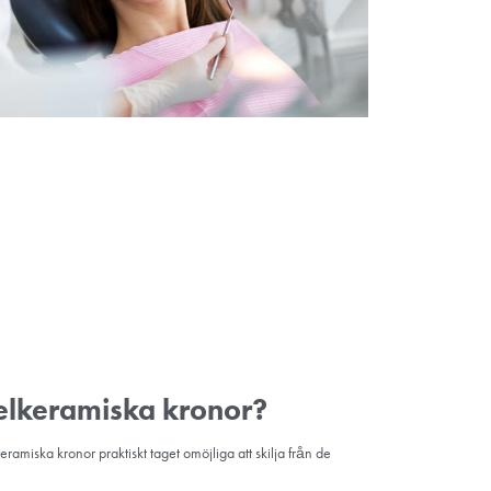
 att undersöka din munhälsa och bedöma om en helkeramisk krona
er att diskutera dina mål och funderingar och kan ta röntgenbilder för
s med krona har karies, skador eller kosmetiska problem kommer d
e drabbade områdena under det första besöket. Detta steg säkerstä
få lokalbedövning för att bedöva området och göra ingreppet så bek
r tandläkaren exakta avtryck av tanden. Dessa avtryck används för
n och formen på den preparerade tanden.
rona in