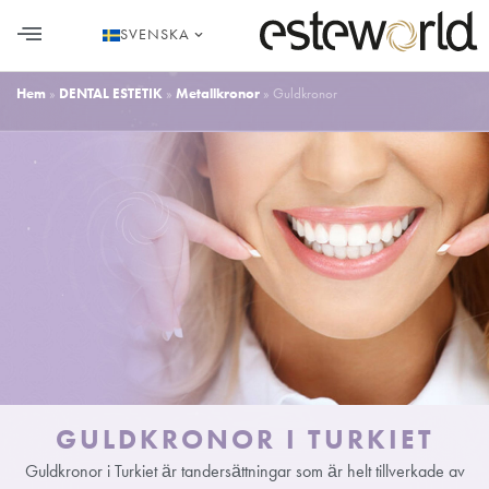
SVENSKA
HÅRTRANSPLANTATION I TURKIET
Hem
»
DENTAL ESTETIK
»
Metallkronor
»
Guldkronor
GULDKRONOR I TURKIET
Guldkronor i Turkiet är tandersättningar som är helt tillverkade av