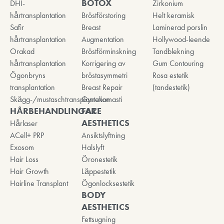
BOTOX
DHI-
Zirkonium
hårtransplantation
Bröstförstoring
Helt keramisk
Safir
Breast
Laminerad porslin
hårtransplantation
Augmentation
Hollywood-leende
Orakad
Bröstförminskning
Tandblekning
hårtransplantation
Korrigering av
Gum Contouring
Ögonbryns
bröstasymmetri
Rosa estetik
transplantation
Breast Repair
(tandestetik)
Skägg-/mustaschtransplantation
Gynekomasti
HÅRBEHANDLINGAR
FACE
AESTHETICS
Hårlaser
ACell+ PRP
Ansiktslyftning
Exosom
Halslyft
Hair Loss
Öronestetik
Hair Growth
Läppestetik
Hairline Transplant
Ögonlocksestetik
BODY
AESTHETICS
Fettsugning