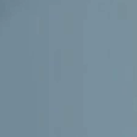
En regenerativ hårbehandling utformad för a
hårtätheten.
Boka din kostnadsfria konsultation.
Experience Since
VIP
1994
Service