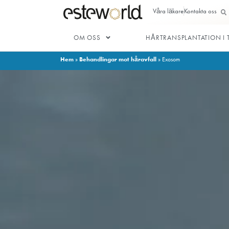
Våra läkar
OM OSS
HÅRTRANSP
Hem
Behandlingar mot håravfall
»
»
Exosom