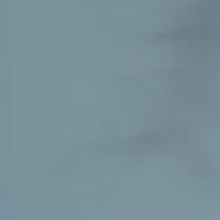
tt stödja hårsäckarnas hälsa och förbättra
Natural
Certified Surgeons
Results