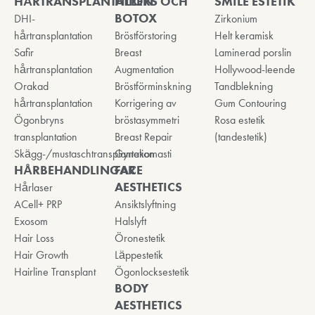
HÅRTRANSPLANTATION
FILLERS OCH
SMILE ESTETIK
BOTOX
DHI-
Zirkonium
hårtransplantation
Bröstförstoring
Helt keramisk
Safir
Breast
Laminerad porslin
hårtransplantation
Augmentation
Hollywood-leende
Orakad
Bröstförminskning
Tandblekning
hårtransplantation
Korrigering av
Gum Contouring
Ögonbryns
bröstasymmetri
Rosa estetik
transplantation
Breast Repair
(tandestetik)
Skägg-/mustaschtransplantation
Gynekomasti
HÅRBEHANDLINGAR
FACE
AESTHETICS
Hårlaser
ACell+ PRP
Ansiktslyftning
Exosom
Halslyft
Hair Loss
Öronestetik
Hair Growth
Läppestetik
Hairline Transplant
Ögonlocksestetik
BODY
AESTHETICS