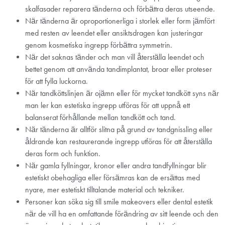
skalfasader reparera tänderna och förbättra deras utseende.
När tänderna är oproportionerliga i storlek eller form jämfört
med resten av leendet eller ansiktsdragen kan justeringar
genom kosmetiska ingrepp förbättra symmetrin.
När det saknas tänder och man vill återställa leendet och
bettet genom att använda tandimplantat, broar eller proteser
för att fylla luckorna.
När tandköttslinjen är ojämn eller för mycket tandkött syns när
man ler kan estetiska ingrepp utföras för att uppnå ett
balanserat förhållande mellan tandkött och tand.
När tänderna är alltför slitna på grund av tandgnissling eller
åldrande kan restaurerande ingrepp utföras för att återställa
deras form och funktion.
När gamla fyllningar, kronor eller andra tandfyllningar blir
estetiskt obehagliga eller försämras kan de ersättas med
nyare, mer estetiskt tilltalande material och tekniker.
Personer kan söka sig till smile makeovers eller dental estetik
när de vill ha en omfattande förändring av sitt leende och den