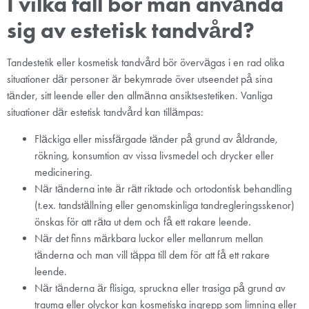
I vilka fall bör man använda
sig av estetisk tandvård?
Tandestetik eller kosmetisk tandvård bör övervägas i en rad olika
situationer där personer är bekymrade över utseendet på sina
tänder, sitt leende eller den allmänna ansiktsestetiken. Vanliga
situationer där estetisk tandvård kan tillämpas:
Fläckiga eller missfärgade tänder på grund av åldrande,
rökning, konsumtion av vissa livsmedel och drycker eller
medicinering.
När tänderna inte är rätt riktade och ortodontisk behandling
(t.ex. tandställning eller genomskinliga tandregleringsskenor)
önskas för att räta ut dem och få ett rakare leende.
När det finns märkbara luckor eller mellanrum mellan
tänderna och man vill täppa till dem för att få ett rakare
leende.
När tänderna är flisiga, spruckna eller trasiga på grund av
trauma eller olyckor kan kosmetiska ingrepp som limning eller