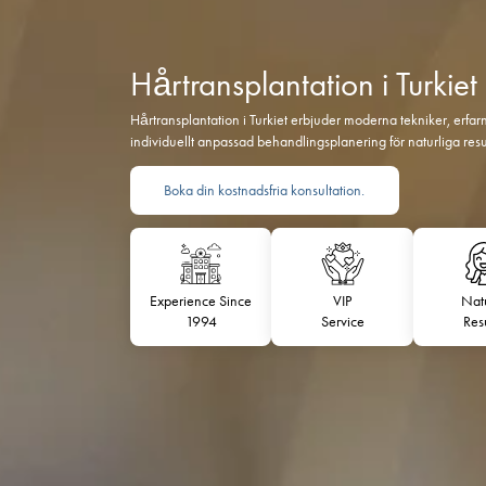
Hårtransplantation i