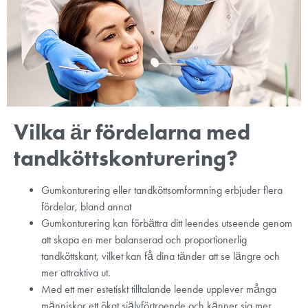
Vilka är fördelarna med
tandköttskonturering?
Gumkonturering eller tandköttsomformning erbjuder flera
fördelar, bland annat
Gumkonturering kan förbättra ditt leendes utseende genom
att skapa en mer balanserad och proportionerlig
tandköttskant, vilket kan få dina tänder att se längre och
mer attraktiva ut.
Med ett mer estetiskt tilltalande leende upplever många
människor ett ökat självförtroende och känner sig mer