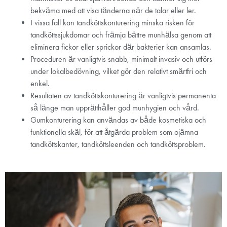
bekväma med att visa tänderna när de talar eller ler.
I vissa fall kan tandköttskonturering minska risken för
tandköttssjukdomar och främja bättre munhälsa genom att
eliminera fickor eller sprickor där bakterier kan ansamlas.
Proceduren är vanligtvis snabb, minimalt invasiv och utförs
under lokalbedövning, vilket gör den relativt smärtfri och
enkel.
Resultaten av tandköttskonturering är vanligtvis permanenta
så länge man upprätthåller god munhygien och vård.
Gumkonturering kan användas av både kosmetiska och
funktionella skäl, för att åtgärda problem som ojämna
tandköttskanter, tandköttsleenden och tandköttsproblem.