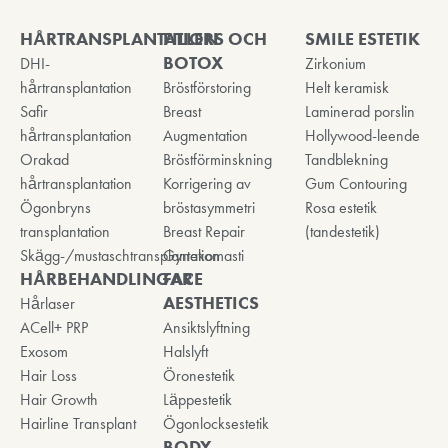
HÅRTRANSPLANTATION
FILLERS OCH
SMILE ESTETIK
BOTOX
DHI-
Zirkonium
hårtransplantation
Bröstförstoring
Helt keramisk
Safir
Breast
Laminerad porslin
hårtransplantation
Augmentation
Hollywood-leende
Orakad
Bröstförminskning
Tandblekning
hårtransplantation
Korrigering av
Gum Contouring
Ögonbryns
bröstasymmetri
Rosa estetik
transplantation
Breast Repair
(tandestetik)
Skägg-/mustaschtransplantation
Gynekomasti
HÅRBEHANDLINGAR
FACE
AESTHETICS
Hårlaser
ACell+ PRP
Ansiktslyftning
Exosom
Halslyft
Hair Loss
Öronestetik
Hair Growth
Läppestetik
Hairline Transplant
Ögonlocksestetik
BODY