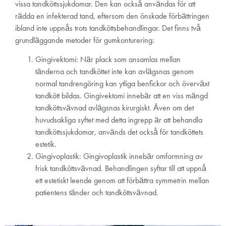
vissa tandköttssjukdomar. Den kan också användas för att
rädda en infekterad tand, eftersom den önskade förbättringen
ibland inte uppnås trots tandköttsbehandlingar. Det finns två
grundläggande metoder för gumkonturering:
Gingivektomi: När plack som ansamlas mellan
tänderna och tandköttet inte kan avlägsnas genom
normal tandrengöring kan ytliga benfickor och överväxt
tandkött bildas. Gingivektomi innebär att en viss mängd
tandköttsvävnad avlägsnas kirurgiskt. Även om det
huvudsakliga syftet med detta ingrepp är att behandla
tandköttssjukdomar, används det också för tandköttets
estetik.
Gingivoplastik: Gingivoplastik innebär omformning av
frisk tandköttsvävnad. Behandlingen syftar till att uppnå
ett estetiskt leende genom att förbättra symmetrin mellan
patientens tänder och tandköttsvävnad.