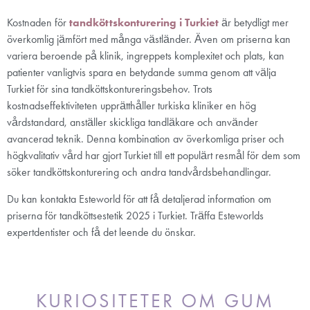
Kostnaden för
tandköttskonturering i Turkiet
är betydligt mer
överkomlig jämfört med många västländer. Även om priserna kan
variera beroende på klinik, ingreppets komplexitet och plats, kan
patienter vanligtvis spara en betydande summa genom att välja
Turkiet för sina tandköttskontureringsbehov. Trots
kostnadseffektiviteten upprätthåller turkiska kliniker en hög
vårdstandard, anställer skickliga tandläkare och använder
avancerad teknik. Denna kombination av överkomliga priser och
högkvalitativ vård har gjort Turkiet till ett populärt resmål för dem som
söker tandköttskonturering och andra tandvårdsbehandlingar.
Du kan kontakta Esteworld för att få detaljerad information om
priserna för tandköttsestetik 2025 i Turkiet. Träffa Esteworlds
expertdentister och få det leende du önskar.
KURIOSITETER OM GUM