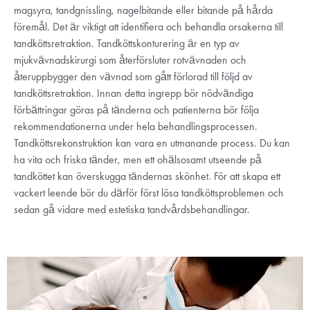
magsyra, tandgnissling, nagelbitande eller bitande på hårda
föremål. Det är viktigt att identifiera och behandla orsakerna till
tandköttsretraktion. Tandköttskonturering är en typ av
mjukvävnadskirurgi som återförsluter rotvävnaden och
återuppbygger den vävnad som gått förlorad till följd av
tandköttsretraktion. Innan detta ingrepp bör nödvändiga
förbättringar göras på tänderna och patienterna bör följa
rekommendationerna under hela behandlingsprocessen.
Tandköttsrekonstruktion kan vara en utmanande process. Du kan
ha vita och friska tänder, men ett ohälsosamt utseende på
tandköttet kan överskugga tändernas skönhet. För att skapa ett
vackert leende bör du därför först lösa tandköttsproblemen och
sedan gå vidare med estetiska tandvårdsbehandlingar.