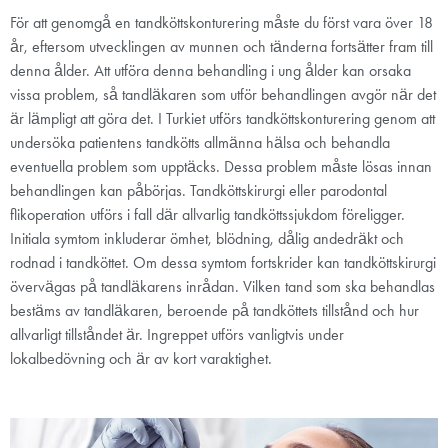
För att genomgå en tandköttskonturering måste du först vara över 18
år, eftersom utvecklingen av munnen och tänderna fortsätter fram till
denna ålder. Att utföra denna behandling i ung ålder kan orsaka
vissa problem, så tandläkaren som utför behandlingen avgör när det
är lämpligt att göra det. I Turkiet utförs tandköttskonturering genom att
undersöka patientens tandkötts allmänna hälsa och behandla
eventuella problem som upptäcks. Dessa problem måste lösas innan
behandlingen kan påbörjas. Tandköttskirurgi eller parodontal
flikoperation utförs i fall där allvarlig tandköttssjukdom föreligger.
Initiala symtom inkluderar ömhet, blödning, dålig andedräkt och
rodnad i tandköttet. Om dessa symtom fortskrider kan tandköttskirurgi
övervägas på tandläkarens inrådan. Vilken tand som ska behandlas
bestäms av tandläkaren, beroende på tandköttets tillstånd och hur
allvarligt tillståndet är. Ingreppet utförs vanligtvis under
lokalbedövning och är av kort varaktighet.