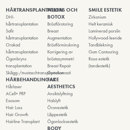
HÅRTRANSPLANTATION
FILLERS OCH
SMILE ESTETIK
BOTOX
DHI-
Zirkonium
hårtransplantation
Bröstförstoring
Helt keramisk
Safir
Breast
Laminerad porslin
hårtransplantation
Augmentation
Hollywood-leende
Orakad
Bröstförminskning
Tandblekning
hårtransplantation
Korrigering av
Gum Contouring
Ögonbryns
bröstasymmetri
Rosa estetik
transplantation
Breast Repair
(tandestetik)
Skägg-/mustaschtransplantation
Gynekomasti
HÅRBEHANDLINGAR
FACE
AESTHETICS
Hårlaser
ACell+ PRP
Ansiktslyftning
Exosom
Halslyft
Hair Loss
Öronestetik
Hair Growth
Läppestetik
Hairline Transplant
Ögonlocksestetik
BODY