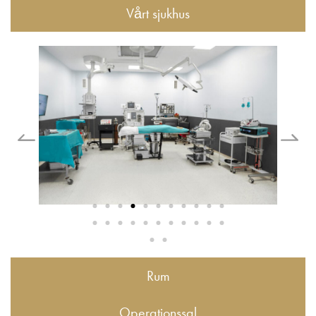
Vårt sjukhus
Rum
Operationssal