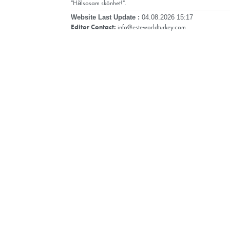
Kontakta oss
+44 20 3337 6262
+44 20 3337 6262
info@esteworldturkey.com
/esteworld
/esteworld