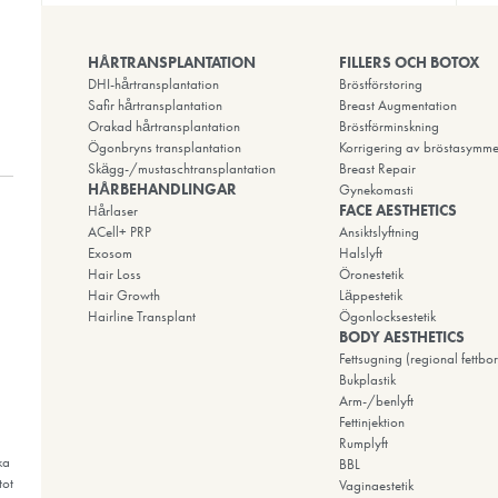
ÅR DIG ATT LE
standard; vi erbjuder lösningar inom
tandvård och medicinsk estetik med vår