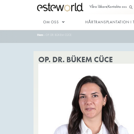
Våra läkar
OM OSS
HÅRTRANSP
Hem
»
OP. DR. BÜKEM CÜCE
OP. DR. BÜKEM CÜ