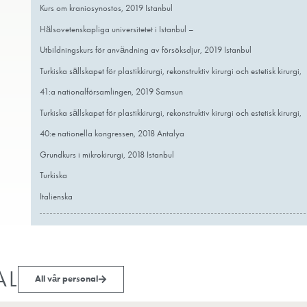
2021 Istanbul
Turkiska sällskapet för plastikkirurgi, rekon
43:e nationella kongressen, 2021 Antaly
Internationell kurs för eurasisk estetisk plas
2021 Istanbul
Hälsovetenskapliga universitetet – Pediat
Kurs om kraniosynostos, 2019 Istanbul
Hälsovetenskapliga universitetet i Istanbu
Utbildningskurs för användning av försöks
Turkiska sällskapet för plastikkirurgi, rekon
41:a nationalförsamlingen, 2019 Samsun
Turkiska sällskapet för plastikkirurgi, rekon