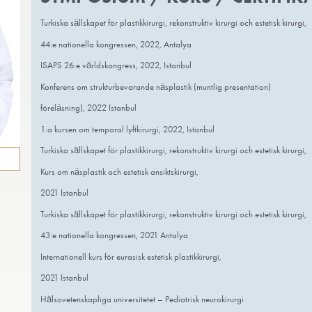
och forskningssjukhus
2015 – 2016 Araklı Bayram Halil-sjukhus
SYMPOSIUM / KUR
Turkiska sällskapet för plastikkirurgi, rekon
44:e nationella kongressen, 2022, Antal
ISAPS 26:e världskongress, 2022, Istanb
Konferens om strukturbevarande näsplasti
föreläsning), 2022 Istanbul
1:a kursen om temporal lyftkirurgi, 2022, 
Turkiska sällskapet för plastikkirurgi, rekon
nabb tid
Kurs om näsplastik och estetisk ansiktskiru