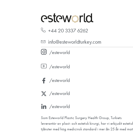
SJUKHUS SOM F
Vi tillhandahåller tjänster med hög medicinsk 
hårtransplantation, plastikkirurgi, livslängd, 
expertpersonal.
Boka en tid utan kostnad