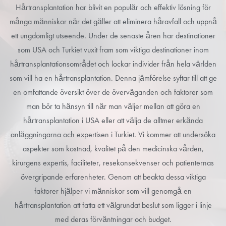
Hårtransplantation har blivit en populär och effektiv lösning för
många människor när det gäller att eliminera håravfall och uppnå
ett ungdomligt utseende. Under de senaste åren har destinationer
som USA och Turkiet vuxit fram som viktiga destinationer inom
hårtransplantationsområdet och lockar individer från hela världen
som vill ha en hårtransplantation. Denna jämförelse syftar till att ge
en omfattande översikt över de överväganden och faktorer som
man bör ta hänsyn till när man väljer mellan att göra en
hårtransplantation i USA eller att välja de alltmer erkända
anläggningarna och expertisen i Turkiet. Vi kommer att undersöka
aspekter som kostnad, kvalitet på den medicinska vården,
kirurgens expertis, faciliteter, resekonsekvenser och patienternas
övergripande erfarenheter. Genom att beakta dessa viktiga
faktorer hjälper vi människor som vill genomgå en
hårtransplantation att fatta ett välgrundat beslut som ligger i linje
med deras förväntningar och budget.