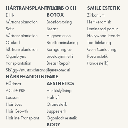
HÅRTRANSPLANTATION
FILLERS OCH
SMILE ESTETIK
BOTOX
DHI-
Zirkonium
hårtransplantation
Bröstförstoring
Helt keramisk
Safir
Breast
Laminerad porslin
hårtransplantation
Augmentation
Hollywood-leende
Orakad
Bröstförminskning
Tandblekning
hårtransplantation
Korrigering av
Gum Contouring
Ögonbryns
bröstasymmetri
Rosa estetik
transplantation
Breast Repair
(tandestetik)
Skägg-/mustaschtransplantation
Gynekomasti
HÅRBEHANDLINGAR
FACE
AESTHETICS
Hårlaser
ACell+ PRP
Ansiktslyftning
Exosom
Halslyft
Hair Loss
Öronestetik
Hair Growth
Läppestetik
Hairline Transplant
Ögonlocksestetik
BODY