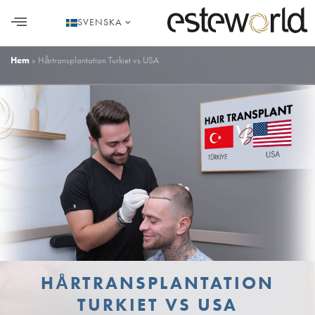
SVENSKA
HÅRTRANSPLANTATION I TURKIET
Hem
»
Hårtransplantation Turkiet vs USA
HÅRTRANSPLANTATION
TURKIET VS USA