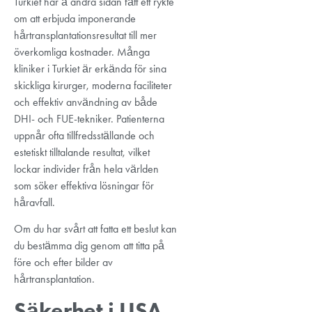
Turkiet har å andra sidan fått ett rykte
om att erbjuda imponerande
hårtransplantationsresultat till mer
överkomliga kostnader. Många
kliniker i Turkiet är erkända för sina
skickliga kirurger, moderna faciliteter
och effektiv användning av både
DHI- och FUE-tekniker. Patienterna
uppnår ofta tillfredsställande och
estetiskt tilltalande resultat, vilket
lockar individer från hela världen
som söker effektiva lösningar för
håravfall.
Om du har svårt att fatta ett beslut kan
du bestämma dig genom att titta på
före och efter bilder av
hårtransplantation.
Säkerhet i USA