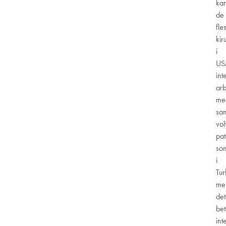
ka
de
fle
kir
i
US
int
arb
me
sa
vo
pat
so
i
Tur
me
det
be
int