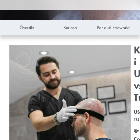
Översikt
Kuriosa
Por qué Esteworld
K
i
v
T
U
TU
💸
Co