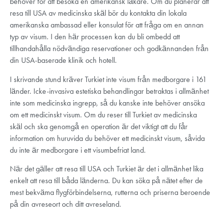
behöver för att besöka en amerikansk läkare. Om du planerar att
resa till USA av medicinska skäl bör du kontakta din lokala
amerikanska ambassad eller konsulat för att fråga om en annan
typ av visum. I den här processen kan du bli ombedd att
tillhandahålla nödvändiga reservationer och godkännanden från
din USA-baserade klinik och hotell.
I skrivande stund kräver Turkiet inte visum från medborgare i 161
länder. Icke-invasiva estetiska behandlingar betraktas i allmänhet
inte som medicinska ingrepp, så du kanske inte behöver ansöka
om ett medicinskt visum. Om du reser till Turkiet av medicinska
skäl och ska genomgå en operation är det viktigt att du får
information om huruvida du behöver ett medicinskt visum, såvida
du inte är medborgare i ett visumbefriat land.
När det gäller att resa till USA och Turkiet är det i allmänhet lika
enkelt att resa till båda länderna. Du kan söka på nätet efter de
mest bekväma flygförbindelserna, rutterna och priserna beroende
på din avreseort och ditt avreseland.