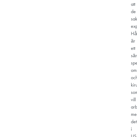
att
de
sa
exp
Hår
är
ett
sär
spe
om
oc
kir
so
vill
arb
me
det
i
US