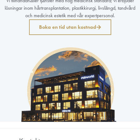
Vi tillhandahåller tjänster med hög medicinsk standard; vi erbjuder
lösningar inom hårtransplantation, plastikkirurgi, livslängd, tandvård
och medicinsk estetik med vår expertpersonal.
Boka en tid utan kostnad