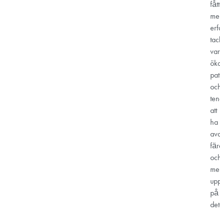
fått
me
erf
tac
va
ök
pat
oc
ten
att
ha
av
fär
oc
me
up
på
det