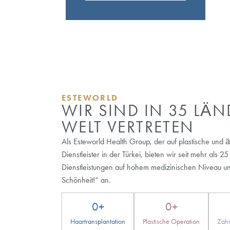
Vereinigten Königreich bei allen Haartran
Haartransplantationszentrum in Istanbul w
erzielen.
NEUGIERIG A
TÜRKEI UND I