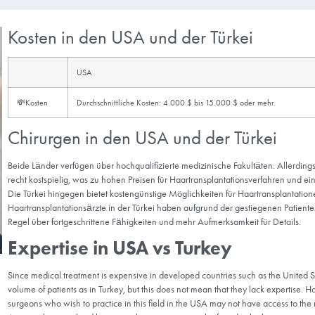
cal care, surgeon expertise, facilities, travel
 considering these important factors, we will
lant to make an informed decision in line with
Kuriositäten
Kosten in den USA und d
USA
💸Kosten
Durchschnittliche Kosten: 4.000 