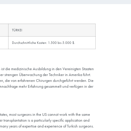
Warum Estew
er Türkei
TÜRKEI
$ bis 15.000 $ oder mehr.
Durchschnittliche Kosten: 1.