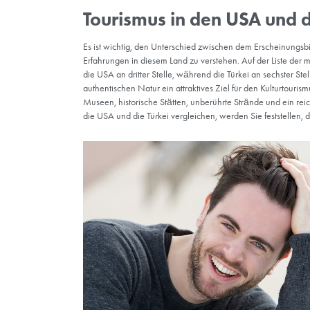
Sowohl in den Vereinigten Staaten als auch 
wobei beide Länder ihre eigenen Stärken ha
den Operationstechniken zu durchweg erfolg
Technologie und sorgfältige Präzision ein,
gewährleisten. Die Türkei hingegen hat sic
erschwinglicheren Kosten anzubieten. Viele K
Einrichtungen und den effektiven Einsatz v
zufriedenstellende und ästhetisch ansprec
wirksamen Lösungen für ihren Haarausfall s
können Sie sich die Vorher-Nachher-Fotos 
Sicherheit in den U
Was die allgemeine Kriminalitätsrate und den
als der der USA. Natürlich sind bestimmte R
allgemeinen Kriminalitätsrate und Sicherhei
komplexer. Was die Sicherheit einer Haartran
eine gut etablierte Klinik in der Türkei entsc