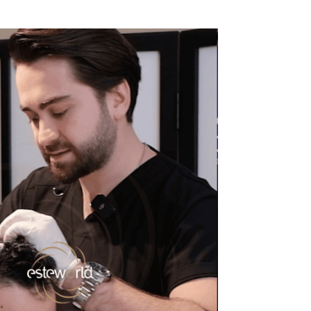
d der Türkei
dizinische Fakultäten. Allerdings ist die medizinische Ausbildung
artransplantationsverfahren und einer strengen Überwachung der Tec
ichkeiten für Haartransplantationen, die von erfahrenen Chirurge
 aufgrund der gestiegenen Patientennachfrage mehr Erfahrung gesa
hr Aufmerksamkeit für Details.
urkey
ed countries such as the United States, most surgeons in the US c
 mean that they lack expertise. Hair transplantation is a particularly
the USA may not have access to the many years of expertise and expe
 can be found in both countries.
ei