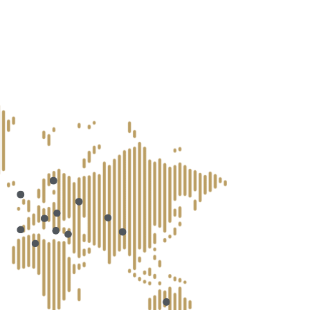
u
IONEN IN DER
 USA vorgezogen?