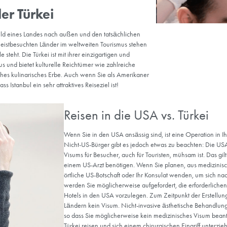
in der Türkei sind die Ergebnisse der Haartransplantation bemerke
ben. In den USA haben die langjährige Erfahrung und die Fortschr
reichen Ergebnissen geführt. Die Chirurgen setzen oft die neuest
 um den Patienten eine natürlich aussehende Haarwiederherstellung
h den Ruf erworben, beeindruckende Haartransplantationsergebnis
liniken in der Türkei sind für ihre qualifizierten Chirurgen, moder
on DHI- und FUE-Techniken bekannt. Die Patienten erzielen häufig
hende Ergebnisse, was Menschen aus der ganzen Welt anzieht, die
uchen. Wenn Sie Schwierigkeiten haben, eine Entscheidung zu tref
von Haartransplantationen ansehen.
SA und der Türkei
 Drogenkonsum betrifft, so ist der Kriminalitätsindex der Türkei ni
egionen und Städte ein wichtiger Faktor bei der Bestimmung der
t. Daher ist die Bewertung der allgemeinen Sicherheit von Ländern
splantation angeht, so sind die Risiken gleich hoch, solange Sie si
heiden.