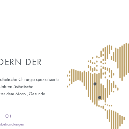
splantations- und Reiseprozessen. Wir heißen Sie im Esteworld
illkommen, um die besten Ergebnisse bei der Haartransplantation z
UF HAARTRANSPLANTAT
N DEN USA
Warum wird die Türkei für Haartransplantationen den