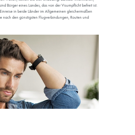
en
ehen
kaner
USA vs. Türkei
sig sind, ist eine Operation in Ihrem Heimatland in der Regel die
jedoch etwas zu beachten: Die USA gehören zu den Ländern, in de
ür Touristen, mühsam ist. Das gilt auch für die Art des Visums, das 
Wenn Sie planen, aus medizinischen Gründen in die USA zu reisen, 
r Ihr Konsulat wenden, um sich nach einer anderen Art von Visum 