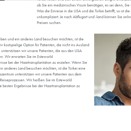
A und der Türkei
em Erscheinungsbild eines Landes nach außen und den tatsächlich
uf der Liste der meistbesuchten Länder im weltweiten Tourismus st
an sechster Stelle steht. Die Türkei ist mit ihrer einzigartigen und
 den Kulturtourismus und bietet kulturelle Reichtümer wie zahlreiche
rände und ein reiches kulinarisches Erbe. Auch wenn Sie als Ameri
 feststellen, dass Istanbul ein sehr attraktives Reiseziel ist!
Reisen in die 
Wenn Sie in den USA ansäs
Nicht-US-Bürger gibt es 
Visums für Besucher, auch f
einem US-Arzt benötigen. 
örtliche US-Botschaft ode