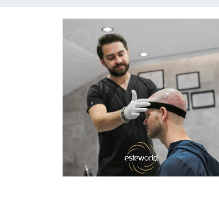
examine aspects such as cost, quality of medi
impacts and overall patient experiences. By
help people who want to have a hair transp
their expectations and budget.
Übersicht