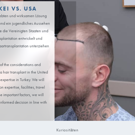
ON TÜRKEI VS. USA
chen zu einer beliebten und wirksamen Lösung
l zu beseitigen und ein jugendliches Aussehen
ich Reiseziele wie die Vereinigten Staaten und
iet der Haartransplantation entwickelt und
ie sich einer Haartransplantation unterziehen
ensive overview of the considerations and
between having a hair transplant in the United
sed facilities and expertise in Turkey. We will