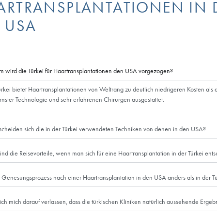
werden Sie möglicherweise
Hotels in den USA vorzule
Ländern kein Visum. Nicht
so dass Sie möglicherwei
Türkei reisen und sich ein
ob Sie ein medizinisches Vi
Was die Einreise in die US
unkompliziert. Je nach Ab
Preisen suchen.
plantation ausgeben und ein anderes Land besuchen möchten, ist
sind eine relativ kostspielige Option für Patienten, die nicht ins 
antationszentrum unterstützen wir unsere Patienten, die aus den 
nd Reiseprozessen. Wir erwarten Sie im Esteworld
die besten Ergebnisse bei der Haartransplantation zu erzielen. We
 ausgeben und ein anderes Land besuchen möchten, ist die Türkei
rtransplantationszentrum unterstützen wir unsere Patienten aus d