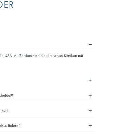
 aufgefordert, die erforderlichen Reservierungen und Genehmigun
gen. Zum Zeitpunkt der Erstellung dieses Dokuments verlangt die 
-invasive ästhetische Behandlungen gelten im Allgemeinen nicht a
se kein medizinisches Visum beantragen müssen. Wenn Sie aus me
em chirurgischen Eingriff unterziehen wollen, sollten Sie sich unbed
sum benötigen, es sei denn, Sie sind Bürger eines Landes, das von d
A und die Türkei betrifft, so ist die Einreise in beide Länder im A
flugort und -land können Sie online nach den günstigsten Flugver
 die
Ausland
USA
nn Sie
 eine
em