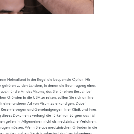
nswert,
itte bei
e
 zu
se zu
nen
 nach
fen,
edriger
ch für