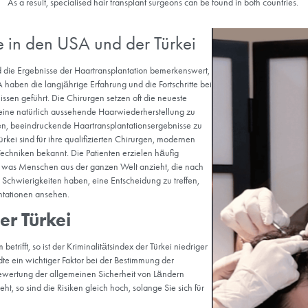
Chirurgen in den USA un
Beide Länder verfügen über hochqualifizierte me
recht kostspielig, was zu hohen Preisen für Ha
Die Türkei hingegen bietet kostengünstige Mögl
Haartransplantationsärzte in der Türkei haben
Regel über fortgeschrittene Fähigkeiten und me
Expertise in USA vs T
Since medical treatment is expensive in develop
volume of patients as in Turkey, but this does not
surgeons who wish to practice in this field in 
As a result, specialised hair transplant surgeons
rgebnisse in den USA und der Türk