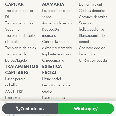
CAPILAR
MAMARIA
Dental Implant
Trasplante capilar
Levantamiento de
Carillas dentales
DHI
senos
Coronas dentales
Trasplante capilar
Aumento de senos
Sonrisa
Sapphire
Reducción
hollywoodiense
Trasplante de pelo
mamaria
Blanqueamiento
sin afeitar
Corrección de la
dental
Trasplante de cejas
asimetría mamaria
Contorneado de
Trasplante de
Implante mamario
las encías
barba/bigote
Ginecomastia
Unión compuesta
TRATAMIENTOS
ESTÉTICA
CAPILARES
FACIAL
Láser para el
Lifting facial
cabello
Levantamiento de
ACell+ PRP
cuello
Exosoma
Estética de las
Pérdida de cabello
orejas
Contáctenos
Whatsapp
Crecimiento del
Estética labial