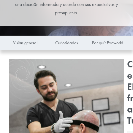
una decisión informada y acorde con sus expectativas y
presupuesto.
Visión general
Curiosidades
Por qué Esteworld
C
e
E
f
a
T