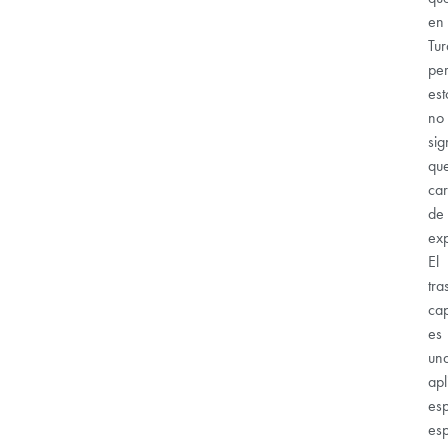
en
Tur
pe
est
no
sig
qu
ca
de
exp
El
tra
cap
es
un
apl
es
esp