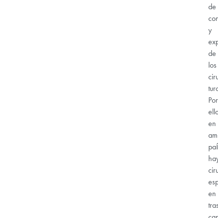
de
co
y
exp
de
los
cir
tur
Por
ell
en
am
paí
ha
cir
esp
en
tra
cap