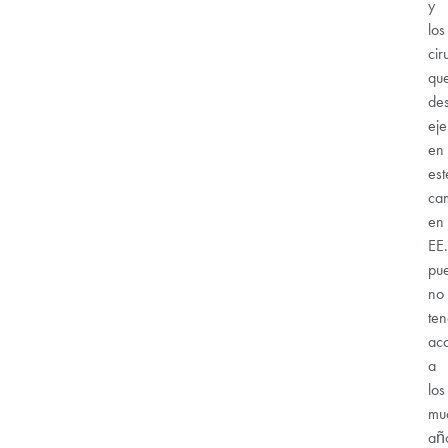
y
los
cir
qu
de
eje
en
est
ca
en
EE
pu
no
ten
ac
a
los
mu
añ