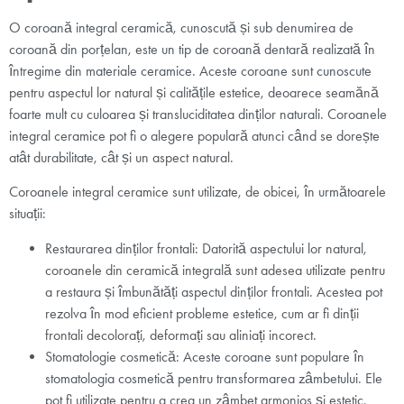
O coroană integral ceramică, cunoscută și sub denumirea de
coroană din porțelan, este un tip de coroană dentară realizată în
întregime din materiale ceramice. Aceste coroane sunt cunoscute
pentru aspectul lor natural și calitățile estetice, deoarece seamănă
foarte mult cu culoarea și transluciditatea dinților naturali. Coroanele
integral ceramice pot fi o alegere populară atunci când se dorește
atât durabilitate, cât și un aspect natural.
Coroanele integral ceramice sunt utilizate, de obicei, în următoarele
situații:
Restaurarea dinților frontali: Datorită aspectului lor natural,
coroanele din ceramică integrală sunt adesea utilizate pentru
a restaura și îmbunătăți aspectul dinților frontali. Acestea pot
rezolva în mod eficient probleme estetice, cum ar fi dinții
frontali decolorați, deformați sau aliniați incorect.
Stomatologie cosmetică: Aceste coroane sunt populare în
stomatologia cosmetică pentru transformarea zâmbetului. Ele
pot fi utilizate pentru a crea un zâmbet armonios și estetic,