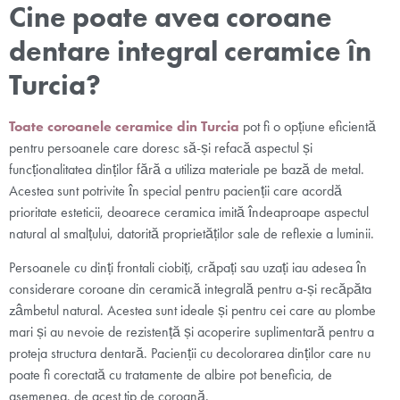
Cine poate avea coroane
dentare integral ceramice în
Turcia?
Toate coroanele ceramice din Turcia
pot fi o opțiune eficientă
pentru persoanele care doresc să-și refacă aspectul și
funcționalitatea dinților fără a utiliza materiale pe bază de metal.
Acestea sunt potrivite în special pentru pacienții care acordă
prioritate esteticii, deoarece ceramica imită îndeaproape aspectul
natural al smalțului, datorită proprietăților sale de reflexie a luminii.
Persoanele cu dinți frontali ciobiți, crăpați sau uzați iau adesea în
considerare coroane din ceramică integrală pentru a-și recăpăta
zâmbetul natural. Acestea sunt ideale și pentru cei care au plombe
mari și au nevoie de rezistență și acoperire suplimentară pentru a
proteja structura dentară. Pacienții cu decolorarea dinților care nu
poate fi corectată cu tratamente de albire pot beneficia, de
asemenea, de acest tip de coroană.