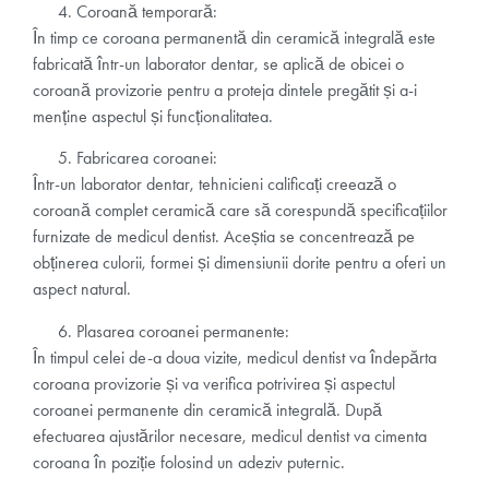
Coroană temporară:
În timp ce coroana permanentă din ceramică integrală este
fabricată într-un laborator dentar, se aplică de obicei o
coroană provizorie pentru a proteja dintele pregătit și a-i
menține aspectul și funcționalitatea.
Fabricarea coroanei:
Într-un laborator dentar, tehnicieni calificați creează o
coroană complet ceramică care să corespundă specificațiilor
furnizate de medicul dentist. Aceștia se concentrează pe
obținerea culorii, formei și dimensiunii dorite pentru a oferi un
aspect natural.
Plasarea coroanei permanente:
În timpul celei de-a doua vizite, medicul dentist va îndepărta
coroana provizorie și va verifica potrivirea și aspectul
coroanei permanente din ceramică integrală. După
efectuarea ajustărilor necesare, medicul dentist va cimenta
coroana în poziție folosind un adeziv puternic.