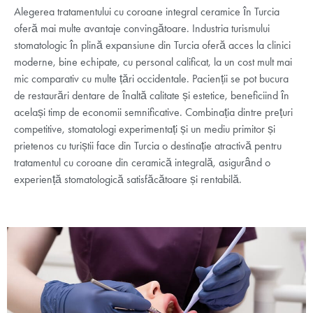
Alegerea tratamentului cu coroane integral ceramice în Turcia
oferă mai multe avantaje convingătoare. Industria turismului
stomatologic în plină expansiune din Turcia oferă acces la clinici
moderne, bine echipate, cu personal calificat, la un cost mult mai
mic comparativ cu multe țări occidentale. Pacienții se pot bucura
de restaurări dentare de înaltă calitate și estetice, beneficiind în
același timp de economii semnificative. Combinația dintre prețuri
competitive, stomatologi experimentați și un mediu primitor și
prietenos cu turiștii face din Turcia o destinație atractivă pentru
tratamentul cu coroane din ceramică integrală, asigurând o
experiență stomatologică satisfăcătoare și rentabilă.