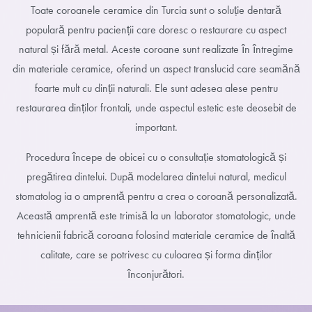
Toate coroanele ceramice din Turcia sunt o soluție dentară
populară pentru pacienții care doresc o restaurare cu aspect
natural și fără metal. Aceste coroane sunt realizate în întregime
din materiale ceramice, oferind un aspect translucid care seamănă
foarte mult cu dinții naturali. Ele sunt adesea alese pentru
restaurarea dinților frontali, unde aspectul estetic este deosebit de
important.
Procedura începe de obicei cu o consultație stomatologică și
pregătirea dintelui. După modelarea dintelui natural, medicul
stomatolog ia o amprentă pentru a crea o coroană personalizată.
Această amprentă este trimisă la un laborator stomatologic, unde
tehnicienii fabrică coroana folosind materiale ceramice de înaltă
calitate, care se potrivesc cu culoarea și forma dinților
înconjurători.