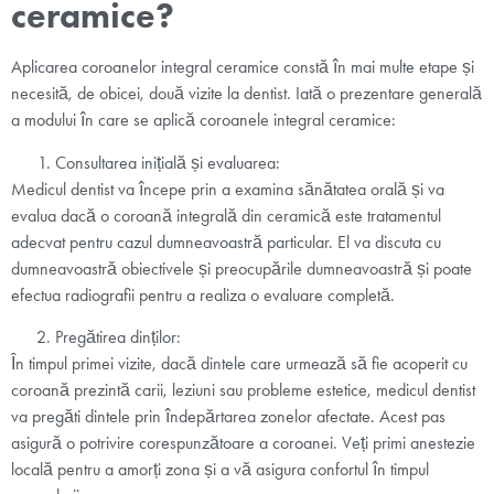
ceramice?
Aplicarea coroanelor integral ceramice constă în mai multe etape și
necesită, de obicei, două vizite la dentist. Iată o prezentare generală
a modului în care se aplică coroanele integral ceramice:
Consultarea inițială și evaluarea:
Medicul dentist va începe prin a examina sănătatea orală și va
evalua dacă o coroană integrală din ceramică este tratamentul
adecvat pentru cazul dumneavoastră particular. El va discuta cu
dumneavoastră obiectivele și preocupările dumneavoastră și poate
efectua radiografii pentru a realiza o evaluare completă.
Pregătirea dinților:
În timpul primei vizite, dacă dintele care urmează să fie acoperit cu
coroană prezintă carii, leziuni sau probleme estetice, medicul dentist
va pregăti dintele prin îndepărtarea zonelor afectate. Acest pas
asigură o potrivire corespunzătoare a coroanei. Veți primi anestezie
locală pentru a amorți zona și a vă asigura confortul în timpul