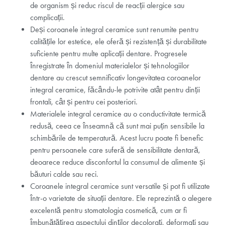
de organism și reduc riscul de reacții alergice sau
complicații.
Deși coroanele integral ceramice sunt renumite pentru
calitățile lor estetice, ele oferă și rezistență și durabilitate
suficiente pentru multe aplicații dentare. Progresele
înregistrate în domeniul materialelor și tehnologiilor
dentare au crescut semnificativ longevitatea coroanelor
integral ceramice, făcându-le potrivite atât pentru dinții
frontali, cât și pentru cei posteriori.
Materialele integral ceramice au o conductivitate termică
redusă, ceea ce înseamnă că sunt mai puțin sensibile la
schimbările de temperatură. Acest lucru poate fi benefic
pentru persoanele care suferă de sensibilitate dentară,
deoarece reduce disconfortul la consumul de alimente și
băuturi calde sau reci.
Coroanele integral ceramice sunt versatile și pot fi utilizate
într-o varietate de situații dentare. Ele reprezintă o alegere
excelentă pentru stomatologia cosmetică, cum ar fi
îmbunătățirea aspectului dinților decolorați, deformați sau