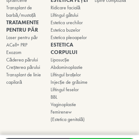
ESTETICA FEȚEI
sprâncene
Lipire compozită
Transplant de
Ridicare facială
barbă/mustață
Liftingul gâtului
TRATAMENTE
Estetica urechilor
PENTRU PĂR
Estetica buzelor
Laser pentru păr
Estetica pleoapelor
ESTETICA
ACell+ PRP
CORPULUI
Exozom
Căderea părului
Liposucție
Creșterea părului
Abdominoplastie
Transplant de linie
Liftingul brațelor
capilară
Injecție de grăsime
Liftingul feselor
BBL
Vaginoplastie
Femirenew
(Estetica genitală)