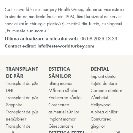
Ca Esteworld Plastic Surgery Health Group, oferim servicii estetice
la standarde medicale înalte din 1994, fiind furnizorul de servicii
specializat în chirurgie plastică și estetică din Turcia, cu sloganul
„Frumusețe sănătoasă!”
Ultima actualizare a site-ului web:
06.08.2026 13:39
Contact editor:
info@esteworldturkey.com
TRANSPLANT
ESTETICA
DENTAL
DE PĂR
SÂNILOR
Implant dentar
Transplant de păr
Lifting mamar
Fațete dentare
DHI
Mărirea sânilor
Coroane dentare
Transplant de păr
Reducerea sânilor
Zâmbetul
Sapphire
Corectarea
Hollywood
Transplant de păr
asimetriei sânilor
Albirea dinților
nebărbierit
Implant mamar
Conturarea
Transplant de
Ginecomastie
gingiilor