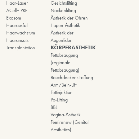
Haar-Laser
Gesichtslifting
ACell+ PRP
Nackenlifting
Exosom
Ästhetik der Ohren
Haarausfall
Lippen-Ästhetik
Haarwachstum
Ästhetik der
Haaransatz-
Augenlider
KÖRPERÄSTHETIK
Transplantation
Fettabsaugung
(regionale
Fettabsaugung)
Bauchdeckenstraffung
Arm/Bein-Lift
Fettinjektion
Po-Lifting
BBL
Vagina-Ästhetik
Femirenew (Genital
Aesthetics)