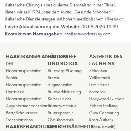
ästhetische Chirurgie spezialisierter Dienstleister in der Türkei,
bieten wir seit 1994 unter dem Motto „Gesunde Schönheit!“
ästhetische Dienstleistungen auf hohem medizinischem Niveau an.
Letzte Aktualisierung der Website:
06.08.2026 13:39
Kontakt zum Herausgeber:
info@esteworldturkey.com
HAARTRANSPLANTATION
FÜLLSTOFFE
ÄSTHETIK DES
UND BOTOX
LÄCHELNS
DHI-
Haartransplantation
Brustvergrößerung
Zirkonium
Saphir-
Breast
Vollkeramik
Haartransplantation
Augmentation
Laminiertes
Unrasierte
Brustverkleinerung
Porzellan
Haartransplantation
Korrektur der
Hollywood-Lächeln
Augenbrauentransplantation
Brustasymmetrie
Zahnaufhellung
Bart/Schnurrbart-
Brustreparatur
Gum Contouring
Transplantation
Gynäkomastie
Rosa Ästhetik
HAARBEHANDLUNGEN
GESICHTSÄSTHETIK
(Zahnästhetik)