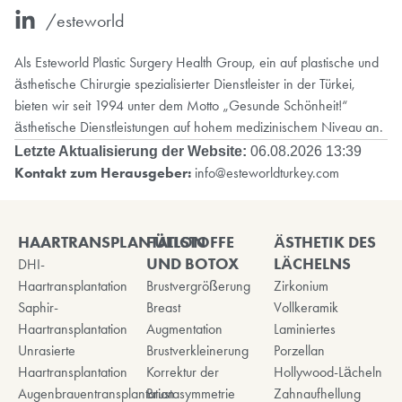
/esteworld
Als Esteworld Plastic Surgery Health Group, ein auf plastische und
ästhetische Chirurgie spezialisierter Dienstleister in der Türkei,
bieten wir seit 1994 unter dem Motto „Gesunde Schönheit!“
ästhetische Dienstleistungen auf hohem medizinischem Niveau an.
Letzte Aktualisierung der Website:
06.08.2026 13:39
Kontakt zum Herausgeber:
info@esteworldturkey.com
HAARTRANSPLANTATION
FÜLLSTOFFE
ÄSTHETIK DES
UND BOTOX
LÄCHELNS
DHI-
Haartransplantation
Brustvergrößerung
Zirkonium
Saphir-
Breast
Vollkeramik
Haartransplantation
Augmentation
Laminiertes
Unrasierte
Brustverkleinerung
Porzellan
Haartransplantation
Korrektur der
Hollywood-Lächeln
Augenbrauentransplantation
Brustasymmetrie
Zahnaufhellung