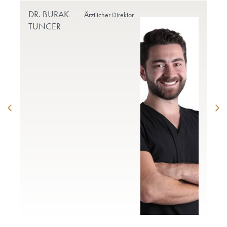
DR. BURAK
PR
Ärztlicher Direktor
TUNCER
DO