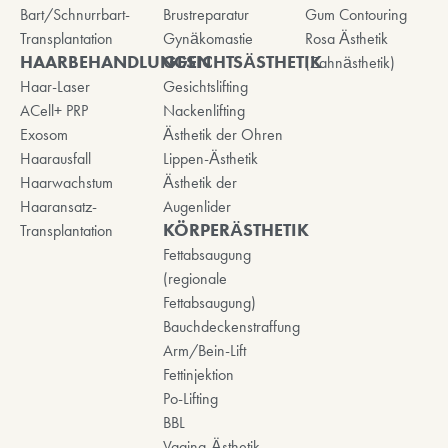
Bart/Schnurrbart-
Brustreparatur
Gum Contouring
Transplantation
Gynäkomastie
Rosa Ästhetik
HAARBEHANDLUNGEN
GESICHTSÄSTHETIK
(Zahnästhetik)
Haar-Laser
Gesichtslifting
ACell+ PRP
Nackenlifting
Exosom
Ästhetik der Ohren
Haarausfall
Lippen-Ästhetik
Haarwachstum
Ästhetik der
Haaransatz-
Augenlider
KÖRPERÄSTHETIK
Transplantation
Fettabsaugung
(regionale
Fettabsaugung)
Bauchdeckenstraffung
Arm/Bein-Lift
Fettinjektion
Po-Lifting
BBL
Vagina-Ästhetik