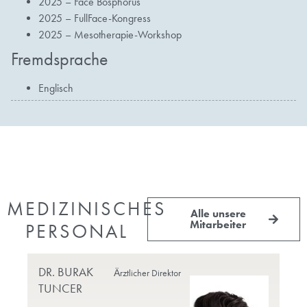
2025 – Face Bosphorus
2025 – FullFace-Kongress
2025 – Mesotherapie-Workshop
Fremdsprache
Englisch
MEDIZINISCHES
Alle unsere
Mitarbeiter
PERSONAL
DR. BURAK
PR
Ärztlicher Direktor
TUNCER
DO