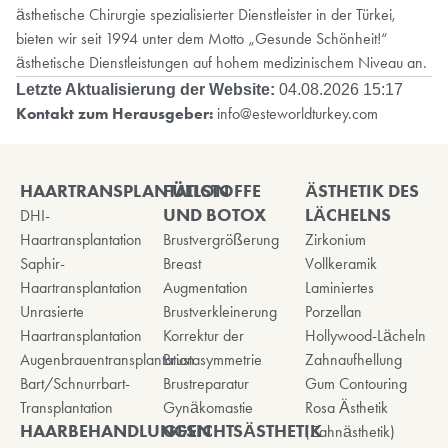
ästhetische Chirurgie spezialisierter Dienstleister in der Türkei,
bieten wir seit 1994 unter dem Motto „Gesunde Schönheit!“
ästhetische Dienstleistungen auf hohem medizinischem Niveau an.
Letzte Aktualisierung der Website:
04.08.2026 15:17
Kontakt zum Herausgeber:
info@esteworldturkey.com
HAARTRANSPLANTATION
FÜLLSTOFFE
ÄSTHETIK DES
UND BOTOX
LÄCHELNS
DHI-
Haartransplantation
Brustvergrößerung
Zirkonium
Saphir-
Breast
Vollkeramik
Haartransplantation
Augmentation
Laminiertes
Unrasierte
Brustverkleinerung
Porzellan
Haartransplantation
Korrektur der
Hollywood-Lächeln
Augenbrauentransplantation
Brustasymmetrie
Zahnaufhellung
Bart/Schnurrbart-
Brustreparatur
Gum Contouring
Transplantation
Gynäkomastie
Rosa Ästhetik
HAARBEHANDLUNGEN
GESICHTSÄSTHETIK
(Zahnästhetik)