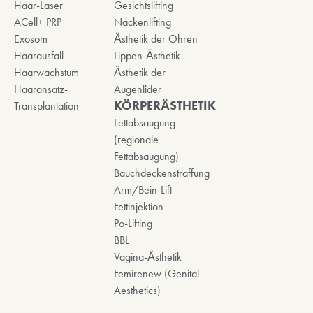
Haar-Laser
Gesichtslifting
ACell+ PRP
Nackenlifting
Exosom
Ästhetik der Ohren
Haarausfall
Lippen-Ästhetik
Haarwachstum
Ästhetik der
Haaransatz-
Augenlider
KÖRPERÄSTHETIK
Transplantation
Fettabsaugung
(regionale
Fettabsaugung)
Bauchdeckenstraffung
Arm/Bein-Lift
Fettinjektion
Po-Lifting
BBL
Vagina-Ästhetik
Femirenew (Genital
Aesthetics)