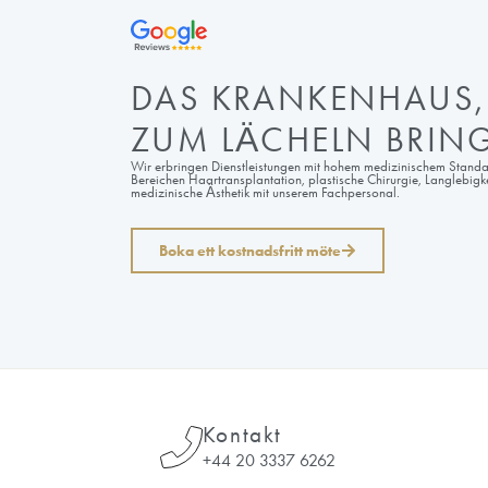
DAS KRANKENH
ZUM LÄCHELN 
Wir erbringen Dienstleistungen mit hohem medi
Bereichen Haartransplantation, plastische Chi
medizinische Ästhetik mit unserem Fachpersona
Boka ett kostnadsfritt möte