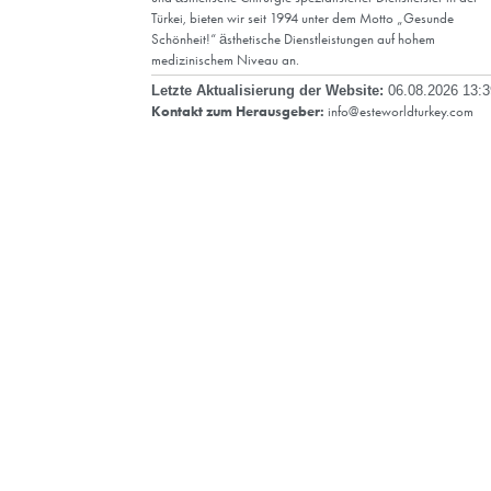
/esteworld
/esteworld
/esteworld
/esteworld
/esteworld
Als Esteworld Plastic Surgery Health Group,
und ästhetische Chirurgie spezialisierter Die
Türkei, bieten wir seit 1994 unter dem Mot
Schönheit!“ ästhetische Dienstleistungen a
medizinischem Niveau an.
Letzte Aktualisierung der Website:
0