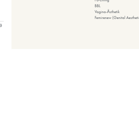
Bart/Schnurrbart-Transplantation
HAARBEHANDLUNGEN
Haar-Laser
ACell+ PRP
Exosom
Haarausfall
Haarwachstum
Haaransatz-Transplantation
 ein auf plastische
nstleister in der
to „Gesunde
uf hohem
6.08.2026 13:39