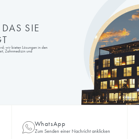
AUS, DAS SIE
BRINGT
zinischem Standard; wir bieten Lösungen in den
rurgie, Langlebigkeit, Zahnmedizin und
l.