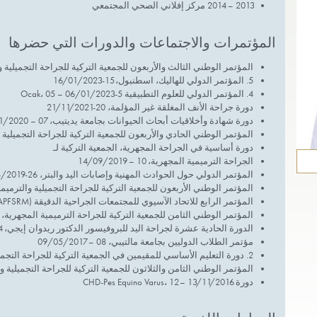
جتماعات والدورات التي حضرها
ث والأربعون للجمعية التركية للجراحة التجميلية والترميمية، 10-14/11/2023
قة غير المؤلمة، 20-21/11/2021
أبحاث الحيوانات بجامعة يديتيب، 07 – 21/01/2020
ي والأربعون للجمعية التركية للجراحة التجميلية والترميمية، 26 – 30/10/2019
جراحة المجهرية، الجمعية التركية لـ
، 10 – 14/09/2019
حوادث المهنية وإصابات اليد والبتر، 26-27/04/2019
عون للجمعية التركية للجراحة التجميلية والترميمية، 17-21/10/2018