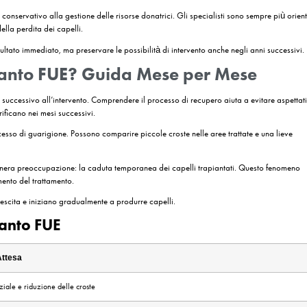
Tecnica FUE Negli Ultimi Anni
l 2026 significa parlare di una procedura molto diversa rispetto a quel
nti utilizzati durante l’intervento, ma coinvolgono l’intero percorso te
 il giorno del trapianto.
 progettazione della linea frontale. In passato era comune vedere linee
dicano grande attenzione alla creazione di attaccature naturali, rispetta
to importanti miglioramenti. Gli specialisti tendono a distribuire le es
endo il rischio di sovrasfruttamento.
sta evoluzione. Gli strumenti moderni consentono una maggiore precisio
complessiva del trattamento.
 e Analisi Avanzata
i per analizzare il cuoio capelluto e simulare possibili risultati. Questi
ficare il trattamento in modo più accurato.