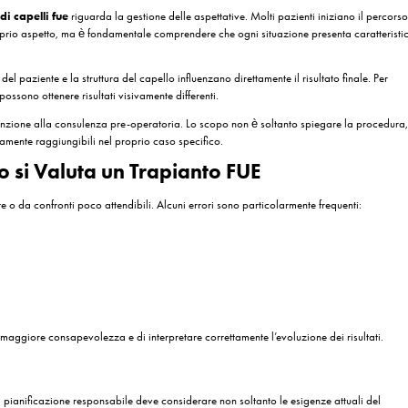
na nuova fase di crescita e iniziano gradualmente a produrre capelli.
 un Trapianto FUE
Evoluzione Attesa
Guarigione iniziale e riduzione delle croste
Possibile shock loss
Comparsa dei nuovi capelli
Incremento della densità
Risultati sempre più evidenti