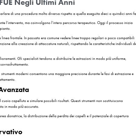
amento nelle aspettative dei pazienti. Se in passato l’obiettivo principa
ezza del risultato. Le persone desiderano una linea frontale armoniosa,
a favorito ulteriormente la diffusione del
trapianto di capelli fue
, po
rienza del team medico e la progettazione personalizzata giocano un 
à della FUE è la sua flessibilità. Nel corso del tempo la tecnica si è a
 caratteristiche molto differenti. Questo ha reso i
trapianti fue
una so
sonalizzazione
e della FUE riguarda la crescente personalizzazione dei trattamenti. Og
ito sulla base della situazione specifica, tenendo conto della qualità del
ttivi estetici.
elle ragioni per cui la FUE continua a essere scelta anche nel 2026.