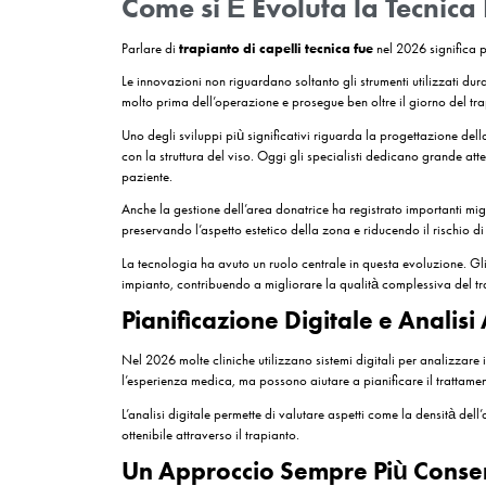
Negli ultimi anni si è inoltre osservato un cambi
oggi la richiesta riguarda soprattutto la natural
aspetto che non tradisca l’avvenuto intervento.
La crescente attenzione verso risultati naturali h
follicoli in modo estremamente preciso. L’espe
di questo obiettivo.
Un altro elemento che contribuisce alla popolarit
consentendo il trattamento di uomini e donne con
sempre più ampio.
L’Importanza della Per
Uno degli aspetti più interessanti dell’evoluzion
per tutti i pazienti. Ogni intervento viene costru
progressione della perdita dei capelli e degli obie
Questa attenzione al dettaglio rappresenta una d