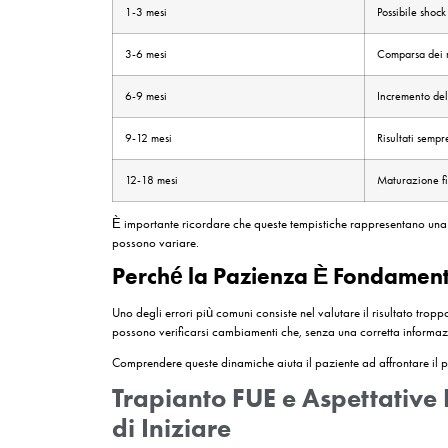
L’analisi digitale permette di valutare aspetti co
ottenibile attraverso il trapianto.
Un Approccio Sempre P
Un’altra tendenza osservata negli ultimi anni rig
a pianificare il trapianto considerando anche l’e
Questo significa che l’obiettivo non è soltanto o
Cosa Succede Dopo u
Una delle domande più frequenti tra i pazienti r
irrealistiche e a interpretare correttamente i cam
Subito dopo la procedura il cuoio capelluto iniz
sensibilità che tende a diminuire progressivamen
Nei primi mesi molti pazienti attraversano una
rappresenta una parte prevista del processo e no