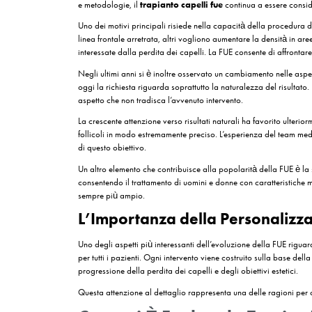
Nel 2026 il
trapianto capelli fue
continua a ra
una tecnica chirurgica consolidata, ma di un app
gestione dell’area donatrice e alla naturalezza 
comprendere cosa aspettarsi dal trattamento, qua
guida analizza l’evoluzione della tecnica, il per
Il
trapianto di capelli fue
è una tecnica di trap
impianto nelle zone colpite da diradamento o cal
alla naturalezza dei risultati e alla possibilità d
Perché il Trapianto F
Richieste nel 2026
Nel panorama del restauro dei capelli, poche t
e metodologie, il
trapianto capelli fue
continu
Uno dei motivi principali risiede nella capacità 
linea frontale arretrata, altri vogliono aumentar
interessate dalla perdita dei capelli. La FUE co