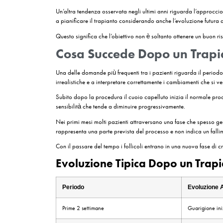
Come si È Evoluta la 
Parlare di
trapianto di capelli tecnica fue
ne
Le innovazioni non riguardano soltanto gli strume
molto prima dell’operazione e prosegue ben oltre
Uno degli sviluppi più significativi riguarda la
con la struttura del viso. Oggi gli specialisti de
paziente.
Anche la gestione dell’area donatrice ha registra
preservando l’aspetto estetico della zona e riduc
La tecnologia ha avuto un ruolo centrale in que
impianto, contribuendo a migliorare la qualità 
Pianificazione Digitale
Nel 2026 molte cliniche utilizzano sistemi digital
l’esperienza medica, ma possono aiutare a piani