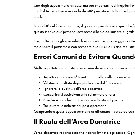
Con il passare del tempo i follicoli entrano in u
Evoluzione Tipica Dopo
Periodo
Prime 2 settimane
1-3 mesi
3-6 mesi
6-9 mesi
9-12 mesi