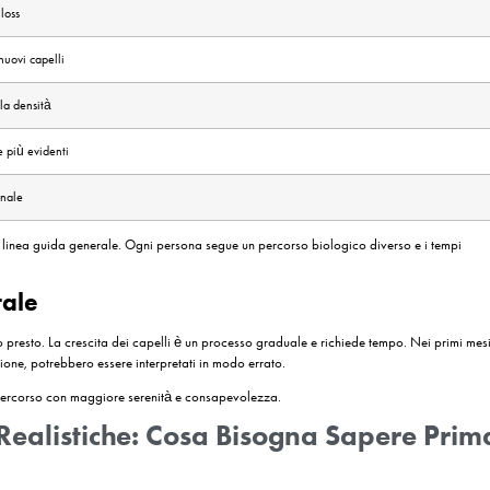
me la densità dell’area donatrice, la distribuzione della perdita dei cape
iù Conservativo
uarda l’approccio conservativo alla gestione delle risorse donatrici. Gl
voluzione futura della perdita dei capelli.
ttenere un buon risultato immediato, ma preservare le possibilità di int
n Trapianto FUE? Guida Mese
iguarda il periodo successivo all’intervento. Comprendere il processo d
biamenti che si verificano nei mesi successivi.
ia il normale processo di guarigione. Possono comparire piccole croste
te.
 fase che spesso genera preoccupazione: la caduta temporanea dei cap
n indica un fallimento del trattamento.