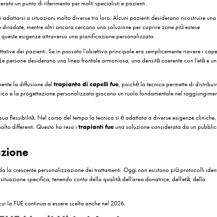
ppresentare una delle procedure più richieste nel settore del restauro d
roccio che negli ultimi anni ha beneficiato di importanti innovazioni le
dei risultati. Sempre più persone cercano informazioni aggiornate sul
t
li siano le tempistiche di recupero e come valutare correttamente le d
corso post-operatorio, le aspettative realistiche e le tendenze che stan
ianto capillare che prevede l’estrazione individuale delle unità follicol
vizie. Nel 2026 la FUE continua a essere una delle metodologie più uti
i personalizzare il trattamento in base alle caratteristiche del paziente.
UE Continua a Essere una delle 
ecniche hanno mantenuto una diffusione costante come la FUE. Nonost
a a essere considerato un punto di riferimento per molti specialisti e pa
della procedura di adattarsi a situazioni molto diverse tra loro. Alcuni
e la densità in aree diradate, mentre altri ancora cercano una soluzion
nsente di affrontare queste esigenze attraverso una pianificazione pers