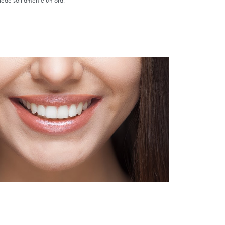
e. Ecco
ine
idrogeno al
orno o
ntista. Il
cante sulla