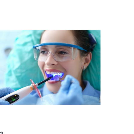
cato?
a procedura odontoiatrica estetica, mira a migliorare l’aspetto dei 
bianchi. Tuttavia, esistono situazioni in cui lo sbiancamento dent
la. Queste includono una grave sensibilità dei denti o delle gengiv
 rispondono allo sbiancamento e individui con determinate condizi
to. È importante consultare un dentista per determinare se lo sbi
e alle circostanze individuali.