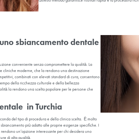
to lo sbiancamento dentale in
ono eseguite utilizzando diverse tecniche e metodi di applicazion
to metodo prevede un trattamento che il paziente può applicare
ende le impronte della bocca del paziente e prepara delle mascher
di gel sbiancante (di solito perossido di carbamide o perossido di 
. Le mascherine vengono utilizzate dal paziente per 4-6 ore al gi
uesto metodo viene eseguito in ambiente clinico e applicato da un de
ltri metodi e richiede circa un’ora. Il dentista applica un gel sbian
aser.