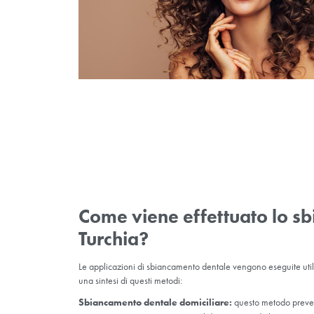
regolata correttamente, può danneggiare le
Sbiancamento dentale 
Lo sbiancamento dentale professionale, noto
eseguito dal dentista nella sua clinica. Lo s
solitamente 15 minuti e viene completata in 2
condizioni dentali e della sensibilità della p
determinato il colore dei denti desiderato. Du
gengive. Lo sbiancamento dentale professional
metodo è possibile ripristinare rapidamente il