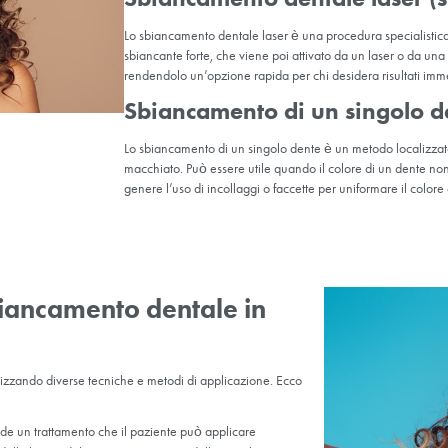
 gengive. È un’opzione comoda ed economica.
professionale:
 anche come sbiancamento in studio o sbiancamento professionale,
biancamento dentale professionale è una procedura clinica che richi
-3 sedute. Tuttavia, la durata della procedura può variare a second
ersona. Prima della procedura, viene eseguita la pulizia dentale e qu
rante la procedura vengono utilizzati agenti protettivi per protegger
e utilizza prodotti sbiancanti ad alto contenuto di ossigeno e con 
 bianco desiderato dei denti.
Sbiancamento