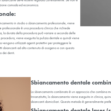
nel rimuovere tale s
Scolorimento inte
quali febbri infantil
intrinseco. In questi
 di sbiancamento dei denti?
are:
un gel sbiancante auto-somministrato. Dovrai usare questo gel a c
r sbiancare gradualmente i denti nel corso di diverse settimane. La 
e la quantità di gel sbiancante deve essere regolata correttamente.