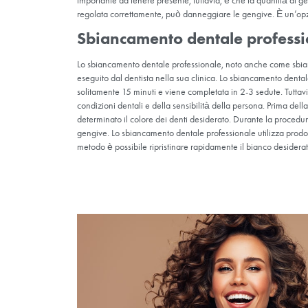
Quali sono i metodi
Sbiancamento domicili
Lo sbiancamento domiciliare prevede l’uso di 
periodo di tempo stabilito dal tuo dentista pe
importante da tenere presente, tuttavia, è ch