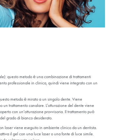
 è un approccio che combina metodi di sbiancamento domiciliare 
o viene eseguito in clinica, quindi il risultato ottenuto viene mante
esto metodo è generalmente preferito dalle persone con gravi probl
 dentale laser (sbiancamento con
er è una procedura specialistica eseguita in studio. Consiste nell’
 poi attivato da un laser o da una fonte di luce. La luce accelera il
da per chi desidera risultati immediati.
 di un singolo dente:
olo dente è un metodo localizzato utilizzato per sbiancare un singo
e quando il colore di un dente non corrisponde a quello degli altri
 faccette per uniformare il colore di un singolo dente a quello degli 