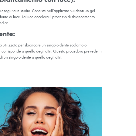
 viene
ede
a delle
indi viene
e le
questo
 dentale combinato: