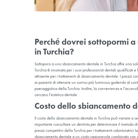
Come viene effettua
Turchia?
Le applicazioni di sbiancamento dentale veng
una sintesi di questi metodi:
Sbiancamento dentale domiciliare:
ques
autonomamente a casa propria. Il dentista pr
sbiancanti personalizzate. Una certa quantità 
10-15%) viene applicata su queste mascherine
durante la notte per 8-10 giorni.
Sbiancamento dentale professionale:
q
tempo di applicazione è più breve rispetto ad a
superficie dei denti e lo attiva con luce UV o l