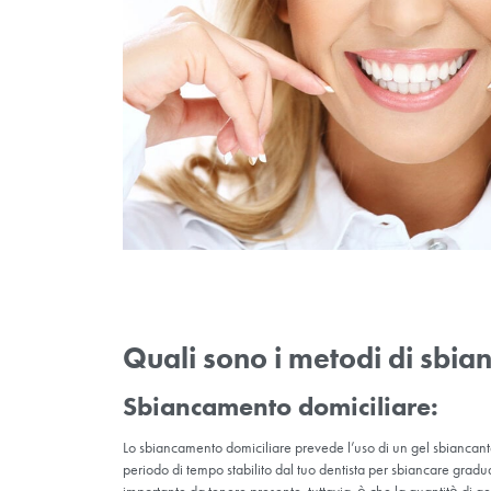
I candidati ideali per lo sbiancamento denta
denti da lieve a moderato e aspettative realis
i prodotti per lo sbiancamento dentale possono 
Lo sbiancamento dentale è più efficace sulle m
macchie interne causate da fattori quali trau
dentale. .