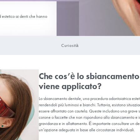
TALE
n aspetto sano ed estetico ai denti che hanno
Curiosità
Che cos’è l