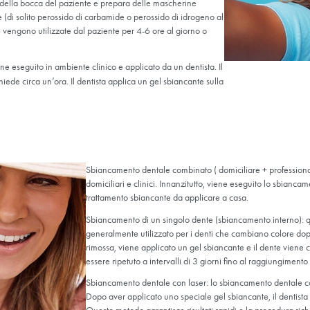
Lo sbiancamento combinato
Innanzitutto, lo sbiancament
sbiancanti domiciliari. Qu
Sbiancamento
Lo sbiancamento dentale las
sbiancante forte, che viene
rendendolo un’opzione rapi
Sbiancamento
Lo sbiancamento di un sing
macchiato. Può essere util
genere l’uso di incollaggi o