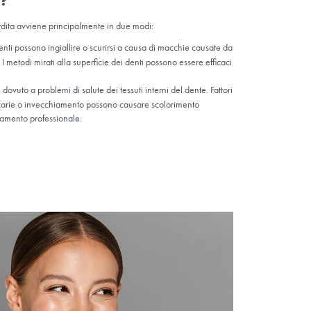
o dei
oni, poiché
tostanti.
via, le
ncamento
i diventano gialli?
l loro colore naturale e questa perdita avviene principalmente in d
erno:
con il passare del tempo, i denti possono ingiallire o scurirsi
caffè, tè, coloranti alimentari, fumo. I metodi mirati alla superficie d