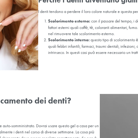
le sono generalmente persone con denti e gengive sani, scoloriment
tiche. È importante che i denti e le gengive siano in buone condizi
causare sensibilità o irritazione in presenza di problemi dentali sot
acchie esterne causate da fattori quali cibo, bevande o fumo. Tutta
mi o farmaci potrebbero non rispondere bene ai trattamenti di sbia
Perché i dent
I denti tendono a perdere i
Scolorimento est
fattori esterni quali 