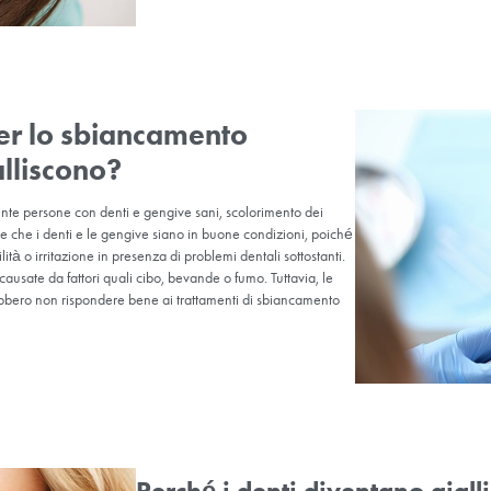
viene appli
Lo sbiancamento dentale, un
rendendoli più luminosi e 
essere affrontato con caute
corone o faccette che non
gravidanza e in allattamen
un’opzione adeguata in bas
 ideali per lo sbiancamento
nti ingialliscono?