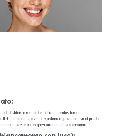
colorimento esterno.
rno:
questo tipo di scolorimento è dovuto a problemi di salute dei tes
i, farmaci, traumi dentali, infezioni, carie o invecchiamento possono
 casi può essere necessario un trattamento professionale.
asa per un
cosa più
 Se non è