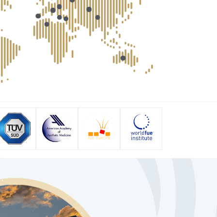
anbul?
i interventi di vaginoplastica?