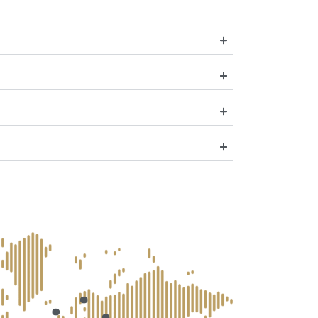
chirurgici garantisce progressi positivi nella vita sessuale dei pazien
he influenzano il desiderio sessuale nell’essere umano. Gli interventi 
amento vaginale, mirano ad aumentare il piacere sessuale piuttosto 
é le disfunzioni sessuali hanno molte eziologie psicologiche e gene
i i problemi sessuali con questo tipo di interventi chirurgici.
 muscoli e i tessuti vaginali per migliorarne la funzionalità e l’as