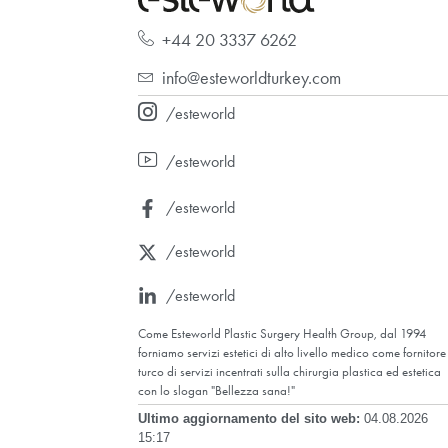
CERTIFICAZIONI
L'OSPEDALE CHE
SORRIDERE
Offriamo servizi medici di altissimo livello e so
nella chirurgia plastica, nella medicina estetic
longevità, grazie al nostro team di esperti.
Fissa un appuntamento gratuito