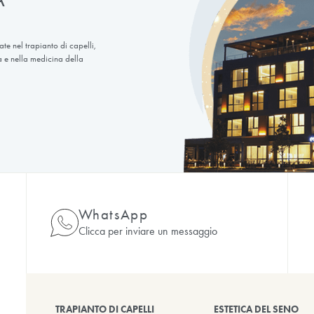
I IN 35 PAESI IN TUTT
 Turchia nei servizi di chirurgia plastica ed estetica, dal
 elevati standard medici con lo slogan “Bellezza sana!”.
0
+
0
+
nterventi di chirurgia plastica
Trattamenti dentali
 E