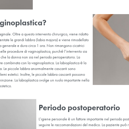
Le procedure che mirano a st
restringere la vagina che si è
sugli uomini che sulle donne.
migliore aspetto estetico del
la soddisfazione sessuale. An
frequenti rapporti sessuali.
a la vaginoplastica?
ale e il canale vaginale. Oltre a questo intervento chirurgico, viene
ra), vengono aumentate le grandi labbra (labia majora) e viene rim
guita in anestesia generale e dura circa 1 ora. Non rimangono cica
on è un problema nelle procedure di vaginoplastica, purché l’interve