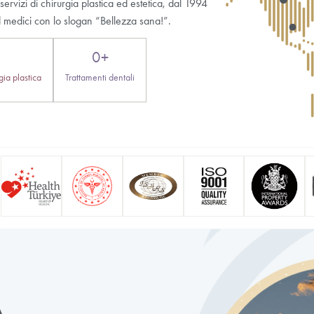
Quali sono i vantaggi della vaginoplastica?
Chi è un candidato idoneo per la vaginoplastica?
Esteworld può eseguire interventi di vaginoplastica a Ist
Perché Istanbul è una delle destinazioni più ambite per gl