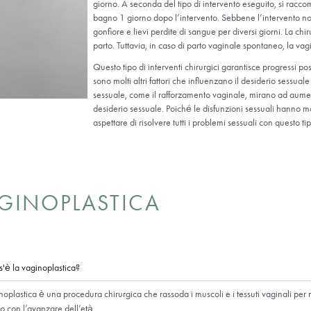
perti. È preferibile che la donna non sia nel periodo perioperatorio. 
a) può anche essere combinata con la vaginoplastica. La labioplastic
lle piccole labbra. Le piccole labbra anormalmente cascanti sono
no causare problemi estetici. Inoltre, le piccole labbra cascanti po
 difficoltà nella minzione. La labioplastica svolge un ruolo importan
ro dell’aspetto estetico.
Periodo po
L’igiene personale è un f
seguire le raccomandazio
giorno. A seconda del tip
bagno 1 giorno dopo l’int
gonfiore e lievi perdite d
parto. Tuttavia, in caso 