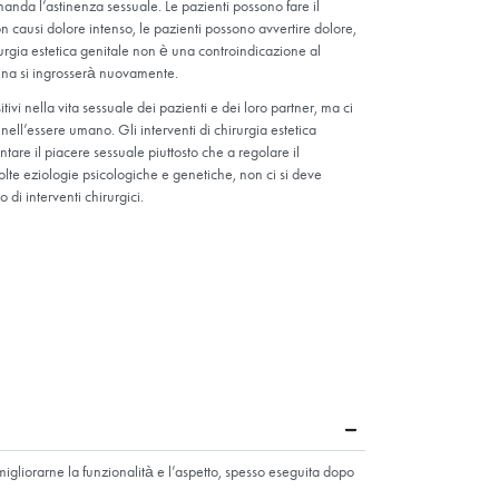
La
a è la
ssono
te nella
stoperatorio
attore importante nel periodo postoperatorio della vaginoplastica e
ni del medico. La paziente può riprendere le normali attività lavor
o di intervento eseguito, si raccomanda l’astinenza sessuale. Le paz
ervento. Sebbene l’intervento non causi dolore intenso, le pazient
i sangue per diversi giorni. La chirurgia estetica genitale non è una
di parto vaginale spontaneo, la vagina si ingrosserà nuovamente.