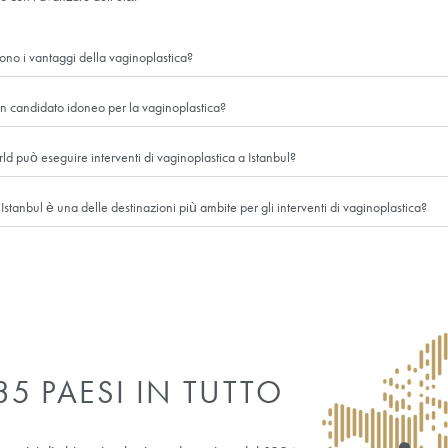
Questo tipo di interventi 
sono molti altri fattori c
sessuale, come il rafforz
desiderio sessuale. Poich
aspettare di risolvere tutt
LLA VAGINOPLASTICA
Che cos'è la vaginoplastica?
La vaginoplastica è una procedura chirurgica che rassoda i
il parto o con l’avanzare dell’età.