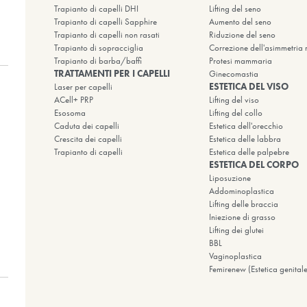
 TI FA
luzioni specializzate nel trapianto di capelli,
a, nell’odontoiatria e nella medicina della