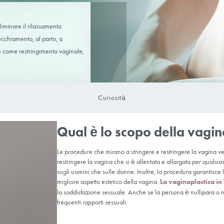
chia
a eseguita per eliminare il rilassamento
ina dovuti all’invecchiamento, al parto, a
edura è nota anche come restringimento vaginale,
ale.
Curiosità
Qual è lo sc