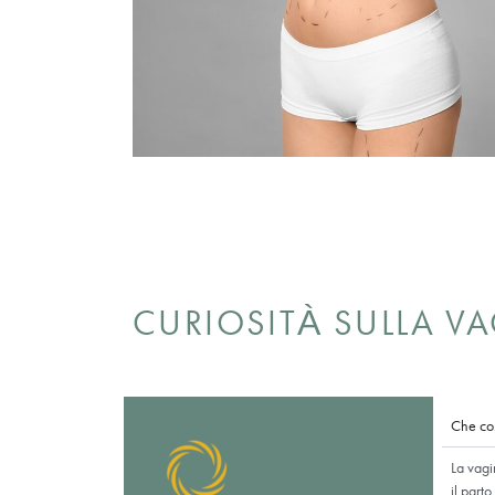
eseguito da specialisti professionisti ed es
labioplastica (estetica delle piccole labbr
procedura di riduzione e accorciamento de
visivamente fastidiose per le donne e posso
causare dolore durante i rapporti sessuali e
prevenzione di questi problemi e nel recupe