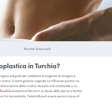
Perché Estew
opo della vaginoplastica in Tu