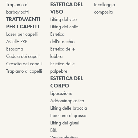
ESTETICA DEL
Trapianto di
Incollaggio
VISO
barba/baffi
composito
TRATTAMENTI
Lifting del viso
PER I CAPELLI
Lifting del collo
Laser per capelli
Estetica
ACell+ PRP
dell'orecchio
Esosoma
Estetica delle
Caduta dei capelli
labbra
Crescita dei capelli
Estetica delle
Trapianto di capelli
palpebre
ESTETICA DEL
CORPO
Liposuzione
Addominoplastica
Lifting delle braccia
Iniezione di grasso
Lifting dei glutei
BBL
Vaginoplastica