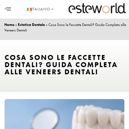
ITALIANO
CHI SIAMO
TRAPIANTO DI CAPELLI IN TURCHIA
CHIRURGIA PLASTICA
ESTETICA DENTALE
Home
»
Estetica Dentale
»
Cosa Sono le Faccette Dentali? Guida Completa alle
Veneers Dentali
COSA SONO LE FACCETTE
DENTALI? GUIDA COMPLETA
ALLE VENEERS DENTALI