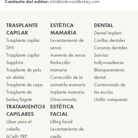
Contacto del editor:
info@esteworldturkey.com
TRASPLANTE
ESTÉTICA
DENTAL
CAPILAR
MAMARIA
Dental Implant
Trasplante capilar
Levantamiento de
Carillas dentales
DHI
senos
Coronas dentales
Trasplante capilar
Aumento de senos
Sonrisa
Sapphire
Reducción
hollywoodiense
Trasplante de pelo
mamaria
Blanqueamiento
sin afeitar
Corrección de la
dental
Trasplante de cejas
asimetría mamaria
Contorneado de
Trasplante de
Implante mamario
las encías
barba/bigote
Ginecomastia
Unión compuesta
TRATAMIENTOS
ESTÉTICA
CAPILARES
FACIAL
Láser para el
Lifting facial
cabello
Levantamiento de
ACell+ PRP
cuello