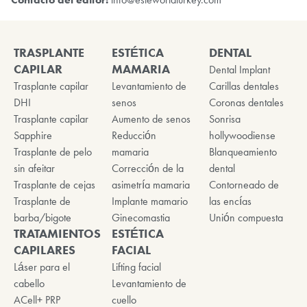
TRASPLANTE
ESTÉTICA
DENTAL
CAPILAR
MAMARIA
Dental Implant
Trasplante capilar
Levantamiento de
Carillas dentales
DHI
senos
Coronas dentales
Trasplante capilar
Aumento de senos
Sonrisa
Sapphire
Reducción
hollywoodiense
Trasplante de pelo
mamaria
Blanqueamiento
sin afeitar
Corrección de la
dental
Trasplante de cejas
asimetría mamaria
Contorneado de
Trasplante de
Implante mamario
las encías
barba/bigote
Ginecomastia
Unión compuesta
TRATAMIENTOS
ESTÉTICA
CAPILARES
FACIAL
Láser para el
Lifting facial
cabello
Levantamiento de
ACell+ PRP
cuello