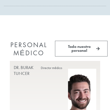
PERSONAL
Todo nuestro
personal
MÉDICO
DR. BURAK
PR
Director médico
TUNCER
DO