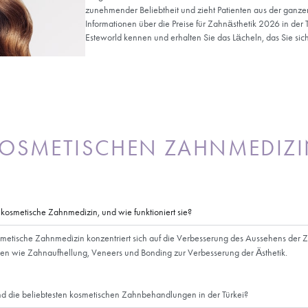
Stellt erodierte Zä
Ersetzt fehlende Z
in der Türkei einer kosmetischen
ziehen?
ng in der Türkei kann aus mehreren Gründen eine kluge Entsche
hwertige zahnmedizinische Versorgung zu einem Bruchteil der Kosten
r kostengünstigen Wahl macht. Kompetente und erfahrene Zahnärzt
ige Behandlungen. Außerdem haben Sie die Möglichkeit, Ihre
wunderschönen und kulturell reichen Land zu verbinden. Der gut
 Erschwinglichkeit machen sie zu einem beliebten Reiseziel für all
nterziehen möchten..