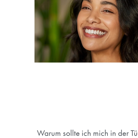
Wie wird die kosmetis
durchgeführt?
Die kosmetische Zahnmedizin in der Türkei 
die ästhetischen Aspekte Ihres Lächelns zu
bei der ein qualifizierter Zahnarzt Ihre s
Behandlungen wie Zahnaufhellung, Venee
Verfahren werden mit Präzision und fortsc
Ergebnis zu gewährleisten. Die Wahl der 
Prozess ist darauf ausgerichtet, ein attrak