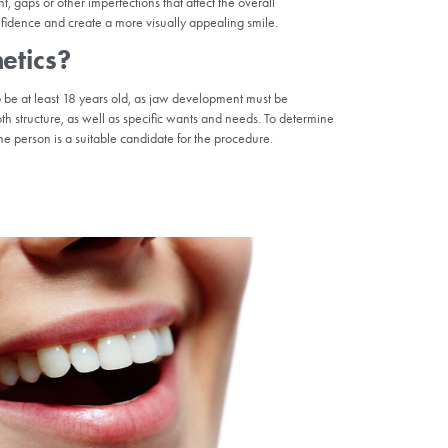
etic Dentistry? In Which Situat
nch of dentistry that focuses on improving the appearance of a perso
edures and treatments designed to improve dental aesthetics, such a
osmetic dentistry is applied in cases where individuals want to add
such as discoloration, misalignment, gaps or other imperfections that
It aims to boost a person’s self-confidence and create a more visual
ve Smile Aesthetics?
ery usually requires individuals to be at least 18 years old, as ja
 patient has a unique jaw and tooth structure, as well as specific 
ll take x-rays and assess whether the person is a suitable candidate 