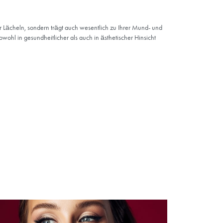
 sind,
tung,
 können
 Diese
hmes