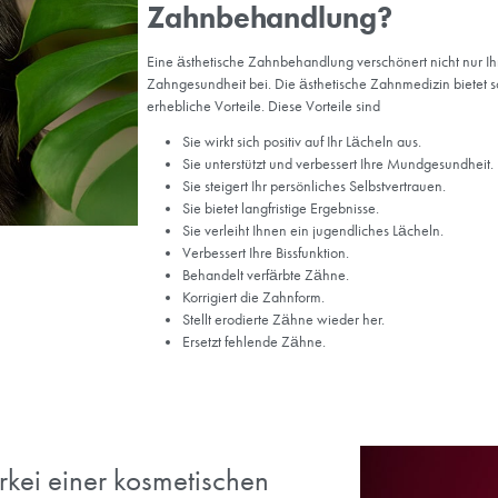
che Zahnmedizin in der Türkei
umfasst eine Reihe von Verfahren, die speziell darauf ausgerichtet
 verbessern. Der Prozess beginnt in der Regel mit einer ersten Bera
pezifischen Bedürfnisse und Wünsche beurteilt. Je nach Ihren Zielen
rs, Zahnklebung oder Zahnfleischumformung empfohlen werden.
hrittlichen Techniken durchgeführt, um ein natürliches und angene
Behandlung hängt von individuellen Faktoren ab, und der gesamte
tiveres und selbstbewussteres Lächeln zu schaffen.