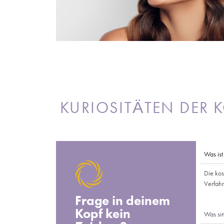
Warum sollte ich mich 
Zahnbehandlung unter
Die Wahl einer kosmetischen Zahnbehandlu
sein. Die Türkei bietet eine qualitativ hoc
vielen westlichen Ländern, was sie zu eine
modernen Kliniken gewährleisten erstklass
Zahnbehandlung mit einem Urlaub in einem 
Türkei im Bereich des Zahntourismus und ihre
sich einer kosmetischen Zahnbehandlung u