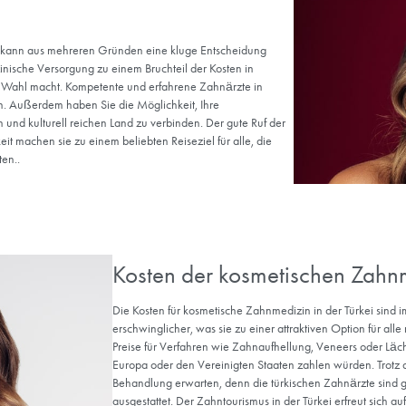
Welche Vort
Zahnbehan
Eine ästhetische Zahnbeh
Zahngesundheit bei. Die 
erhebliche Vorteile. Diese
Sie wirkt sich posit
Sie unterstützt und
Sie steigert Ihr per
Sie bietet langfrist
Sie verleiht Ihnen 
Verbessert Ihre Biss
Behandelt verfärbt
Korrigiert die Zahn