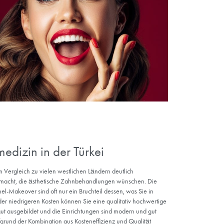
eile bietet eine ästhetische
dlung?
andlung verschönert nicht nur Ihr Lächeln, sondern trägt auch we
ästhetische Zahnmedizin bietet sowohl in gesundheitlicher als auch
 Vorteile sind
iv auf Ihr Lächeln aus.
 verbessert Ihre Mundgesundheit.
sönliches Selbstvertrauen.
ige Ergebnisse.
ein jugendliches Lächeln.
funktion.
e Zähne.
form.