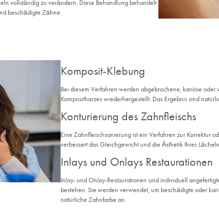
che Zahnbehandlungen?
 kosmetische Zahnbehandlung, bei der die Farbe Ihrer Zähne aufge
thode können Sie ein strahlenderes und weißeres Lächeln erziele
gestaltung
n umfassender Ansatz, bei dem verschiedene kosmetische
 gesamtes Lächeln vollständig zu verändern. Diese Behandlung 
nfehlstellungen und beschädigte Zähne.