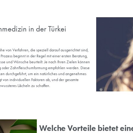
Komposit-Kleb
Bei diesem Verfahren werd
Kompositharzes wiederherg
Konturierung de
Eine Zahnfleischsanierung
verbessert das Gleichgewic
Inlays und Onl
Inlay- und Onlay-Restaurat
bestehen. Sie werden verw
natürliche Zahnfarbe an.