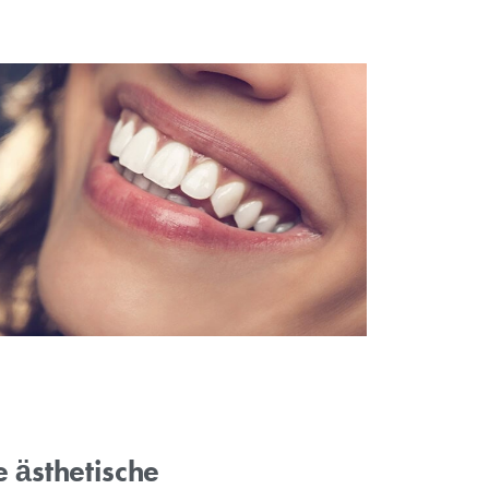
ung
en abgebrochene, kariöse oder verfärbte Zähne durch Auftragen 
estellt. Das Ergebnis sind natürlich aussehende und starke Zähne
s Zahnfleischs
 ist ein Verfahren zur Korrektur oder Neugestaltung des Zahnflei
ht und die Ästhetik Ihres Lächelns.
ays Restaurationen
ionen sind individuell angefertigte Restaurationen, die in der Rege
endet, um beschädigte oder kariöse Zähne wiederherzustellen und