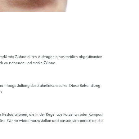
hellt und
n.
behandelt