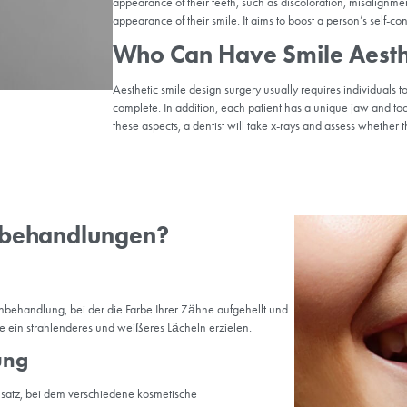
What is Cosm
Applied?
Cosmetic dentistry is a bra
includes a variety of proc
dental bonding and more. C
appearance of their teeth, 
appearance of their smile. 
Who Can Ha
Aesthetic smile design surg
complete. In addition, each
these aspects, a dentist wi