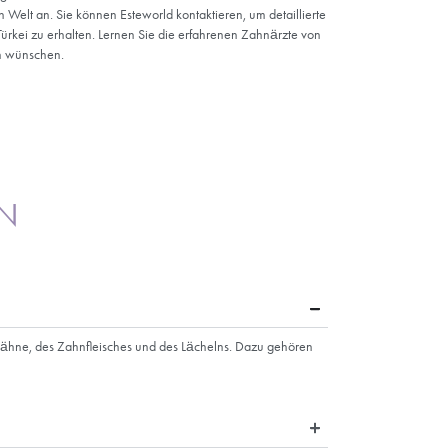
hne wieder her.
ähne.
idung
 in
e in
e Ruf der
e, die