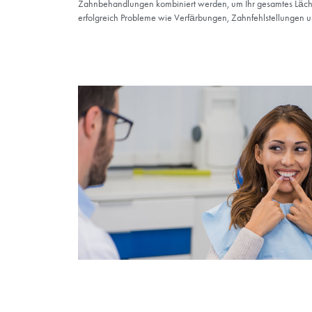
Was sind kosmetis
Zahnaufhellung
Die Zahnaufhellung ist eine minimalinvasive
Verfärbungen entfernt werden. Mit dieser Me
Hollywood-Lächeln-Um
Eine Hollywood-Lächeln-Umgestaltung ist ei
Zahnbehandlungen kombiniert werden, um Ihr
erfolgreich Probleme wie Verfärbungen, Zah