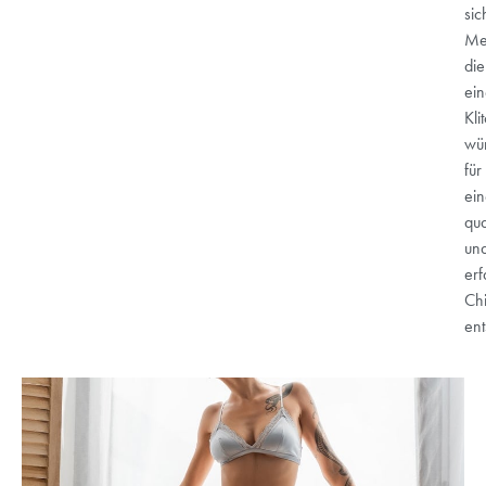
sic
Me
die
ei
Kli
wü
für
ei
qua
un
er
Ch
ent