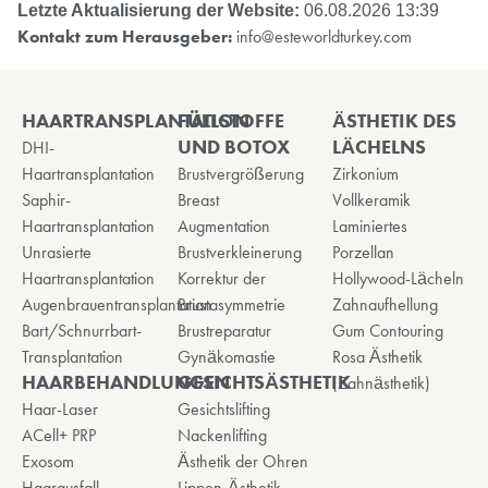
Letzte Aktualisierung der Website:
06.08.2026 13:39
Kontakt zum Herausgeber:
info@esteworldturkey.com
HAARTRANSPLANTATION
FÜLLSTOFFE
ÄSTHETIK DES
UND BOTOX
LÄCHELNS
DHI-
Haartransplantation
Brustvergrößerung
Zirkonium
Saphir-
Breast
Vollkeramik
Haartransplantation
Augmentation
Laminiertes
Unrasierte
Brustverkleinerung
Porzellan
Haartransplantation
Korrektur der
Hollywood-Lächeln
Augenbrauentransplantation
Brustasymmetrie
Zahnaufhellung
Bart/Schnurrbart-
Brustreparatur
Gum Contouring
Transplantation
Gynäkomastie
Rosa Ästhetik
HAARBEHANDLUNGEN
GESICHTSÄSTHETIK
(Zahnästhetik)
Haar-Laser
Gesichtslifting
ACell+ PRP
Nackenlifting
Exosom
Ästhetik der Ohren
Haarausfall
Lippen-Ästhetik