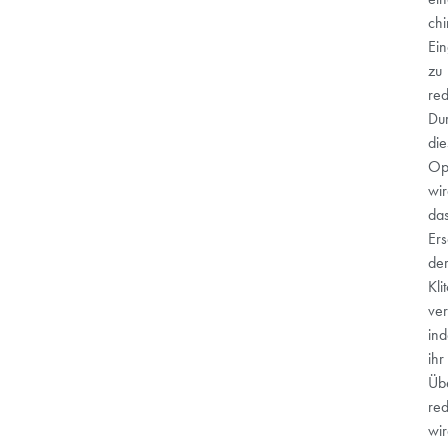
chi
Ein
zu
red
Du
die
Op
wi
da
Ers
de
Kli
ver
in
ihr
Üb
red
wir