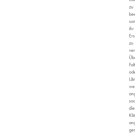
zu
bee
so
ihr
Ers
zu
ver
Üb
Fal
od
Lä
we
an
so
die
Klit
an
ges