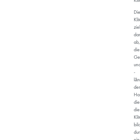
Klit
Di
Kli
ziel
dar
ab,
die
Ge
un
-
lä
de
Hau
die
die
Kli
bil
du
ei