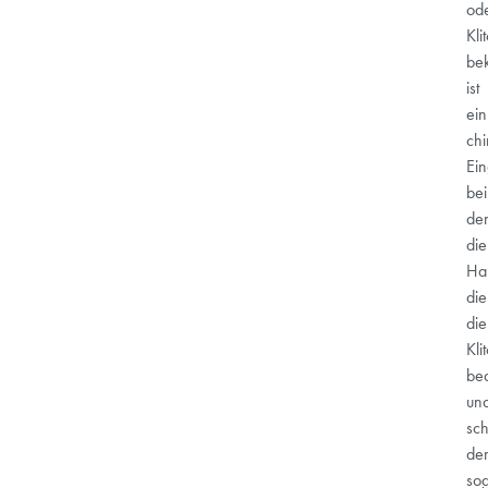
od
Kli
be
ist
ein
chi
Ein
bei
de
die
Hau
die
die
Klit
be
un
sch
de
so