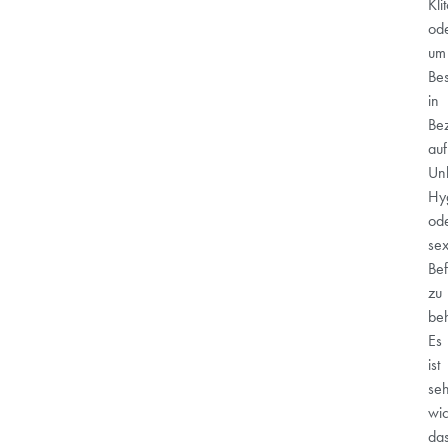
Klit
od
um
Be
in
Be
auf
Un
Hy
od
sex
Bef
zu
be
Es
ist
se
wic
da