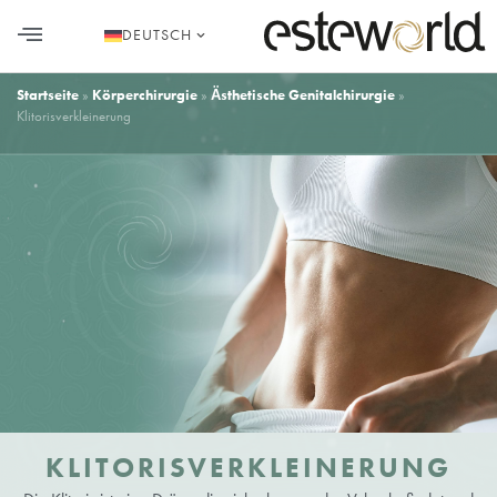
DEUTSCH
Startseite
»
Körperchirurgie
»
Ästhetische Genitalchirurgie
»
Klitorisverkleinerung
KLITORISVERKLEINERUNG