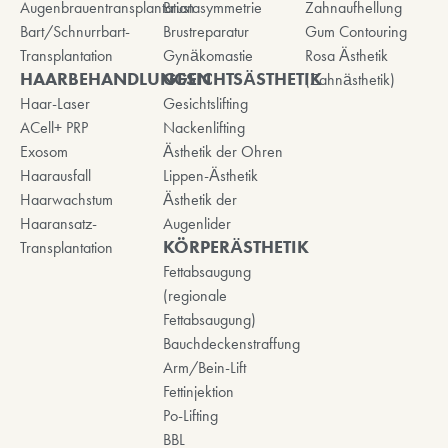
Augenbrauentransplantation
Brustasymmetrie
Zahnaufhellung
Bart/Schnurrbart-
Brustreparatur
Gum Contouring
Transplantation
Gynäkomastie
Rosa Ästhetik
HAARBEHANDLUNGEN
GESICHTSÄSTHETIK
(Zahnästhetik)
Haar-Laser
Gesichtslifting
ACell+ PRP
Nackenlifting
Exosom
Ästhetik der Ohren
Haarausfall
Lippen-Ästhetik
Haarwachstum
Ästhetik der
Haaransatz-
Augenlider
KÖRPERÄSTHETIK
Transplantation
Fettabsaugung
(regionale
Fettabsaugung)
Bauchdeckenstraffung
Arm/Bein-Lift
Fettinjektion
Po-Lifting
BBL