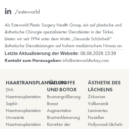
/esteworld
Als Esteworld Plastic Surgery Health Group, ein auf plastische und
ästhetische Chirurgie spezialisierter Dienstleister in der Türkei,
bieten wir seit 1994 unter dem Motto „Gesunde Schönheit!“
ästhetische Dienstleistungen auf hohem medizinischem Niveau an.
Letzte Aktualisierung der Website:
06.08.2026 13:39
Kontakt zum Herausgeber:
info@esteworldturkey.com
HAARTRANSPLANTATION
FÜLLSTOFFE
ÄSTHETIK DES
UND BOTOX
LÄCHELNS
DHI-
Haartransplantation
Brustvergrößerung
Zirkonium
Saphir-
Breast
Vollkeramik
Haartransplantation
Augmentation
Laminiertes
Unrasierte
Brustverkleinerung
Porzellan
Haartransplantation
Korrektur der
Hollywood-Lächeln