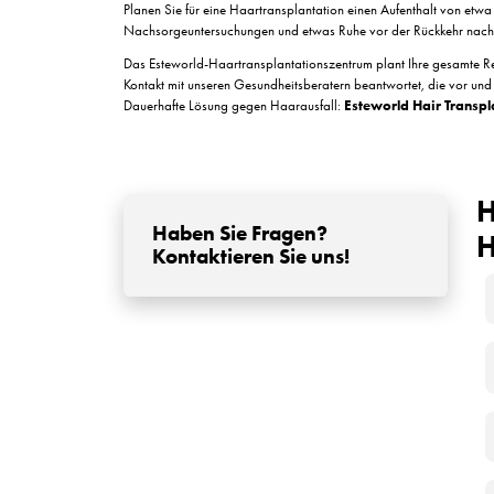
Lokalanästhesie und damit verbunde
der Komfort und die Sicherheit der Patie
die Unterstützung bereitgestellt.
Nachsorge und Nachbehandlung:
In 
Genesung und beste Ergebnisse bereitgeste
Behandlungsunterstützung an.
Unterkunft und Transportunterstützu
Den Patienten wird die notwendige Unters
Das „All-Inclusive-Haartransplantationspaket“ v
Patienten zu bieten. Mit seinem Fachpersonal un
Ergebnisse zu erzielen. Lassen Sie Ihre Sorgen 
Was sind die Vorteile
Paket?
Eine Haartransplantation in der Türkei als Paket 
Preis für den Eingriff, die Unterkunft, den Trans
und unerwartete Kosten vermeidet. Das Paket sorg