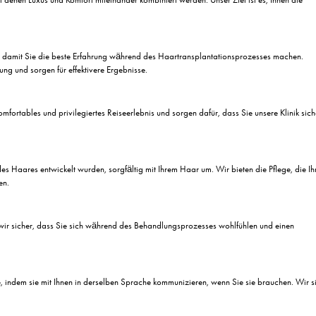
 gegen Haarausfall. Wir wissen, welche Auswirkungen Haarausfall auf I
nzheitlichen Ansatz für die Haartransplantation. Unser Paket deckt jede
onsultation bis zur abschließenden Nachsorge haben wir sorgfältig ein
nterbringung, den Transport, die Nachsorge und vieles mehr umfasst. Ko
achen Sie den ersten Schritt zu neuem Haar und neuem Selbstvertrauen 
egen Haarausfall von Estewor
llproblem. Mit der Bewertung, die Sie mit unseren Experten durchführen
es Haar.
:
rfahren durch, bei denen Luxus und Komfort miteinander kombiniert werd
g zu bieten.
Schmerzempfindung, damit Sie die beste Erfahrung während des Haartr