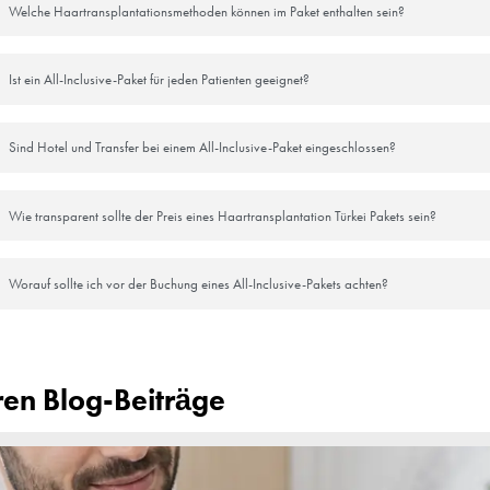
handlungserfahrung umfasst. Dank professioneller Koordination und pat
e Genesung durch aufmerksame Überwachung. Darüber hinaus fördert die 
ment ermöglicht es den Patienten, sich auf die Genesung zu konzentrier
e Pakete qualitativ hochwertige Dienstleistungen und machen die Haarw
aarausfall zu kämpfen haben.
 ich für eine Haartransplantatio
fenthalt von etwa 5 bis 7 Tagen in der Türkei ein. Dies ermöglicht die 
er Rückkehr nach Hause.
nt Ihre gesamte Reise mit dem angebotenen Haartransplantationspaket
rtet, die vor und nach der Haartransplantation rund um die Uhr diese
d Hair Transplant Centre