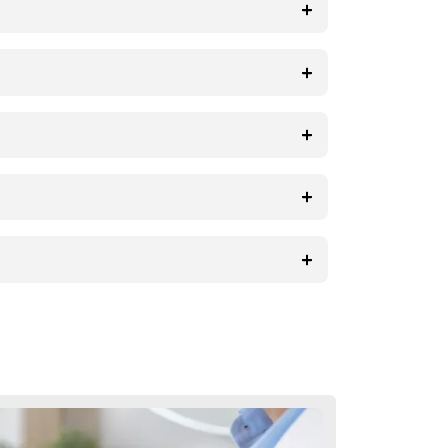
ientenorientierter Dienstleistungen
Integration des Tourismus den
en, während sie ihren Aufenthalt in
iederherstellung zu einer praktischen
n in der Türkei
Operation, die erste Genesung,
. Alle Ihre Fragen werden durch den
lbe Sprache mit Ihnen sprechen.