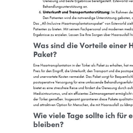
Garantie und Revision:
Ihre Zufriedenheit nach der Haartransplantation h
Ergebnisse für Sie zu erzielen und Ihre Zufrieden
All-inclusive-Haartr
Haarausfall ist für Menschen ein wichtiges Thema
bevorzugt wird, um dieses Problem effektiv zu lö
an, um Menschen mit Haarausfall zu helfen und 
Das Paket beinhaltet:
Kostenlose Erstuntersuchung und Be
dieser Phase wird Ihr Haarausfall analysie
Haaranalyse und Bestimmung der Tr
Haarstruktur verpflanzt werden sollten. Di
festgelegt.
Haartransplantation:
Die Haartranspla
durchgeführt. Mit der FUE-Methode (Follic
geschaffen.