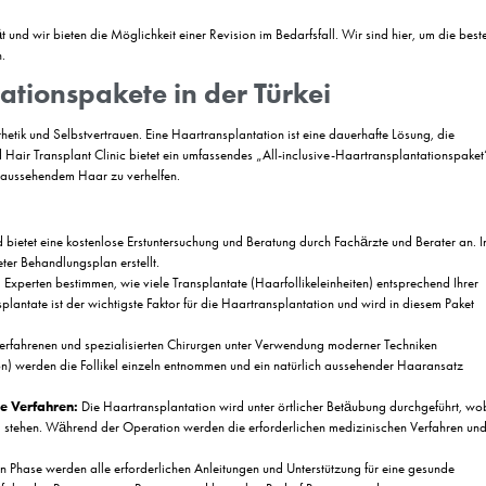
 einer PRP-Behandlung und sorgen für effektivere Ergebnisse.
portservice ein komfortables und privilegiertes Reiseerlebnis und sorge
r die Gesundheit des Haares entwickelt wurden, sorgfältig mit Ihrem Haa
 Produkte auswählen.
ichkeiten stellen wir sicher, dass Sie sich während des Behandlungsp
er Sprache:
und an Ihrer Seite, indem sie mit Ihnen in derselben Sprache kommuniz