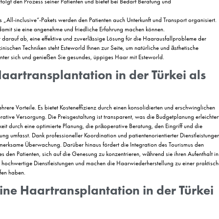
at für uns Priorität und wir bieten die Möglichkeit einer Revision im Bed
heit zu garantieren.
ansplantationspakete in der Tü
 in Bezug auf Ästhetik und Selbstvertrauen. Eine Haartransplantation i
sen. Die Esteworld Hair Transplant Clinic bietet ein umfassendes „All-
ihnen zu natürlich aussehendem Haar zu verhelfen.
ratung:
Esteworld bietet eine kostenlose Erstuntersuchung und Beratun
rt und ein geeigneter Behandlungsplan erstellt.
ansplantatzahl:
Experten bestimmen, wie viele Transplantate (Haarfol
e Anzahl der Transplantate ist der wichtigste Faktor für die Haartransp
ntation wird von erfahrenen und spezialisierten Chirurgen unter Ver
ular Unit Extraction) werden die Follikel einzeln entnommen und ein n