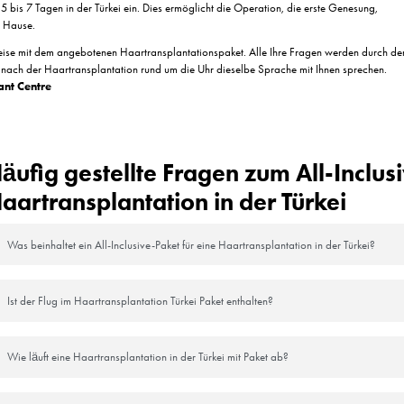
ne medizinische Verfahren:
Die Haartransplantation wird unter ör
nten im Vordergrund stehen. Während der Operation werden die erforde
der postoperativen Phase werden alle erforderlichen Anleitungen und U
llt. Esteworld verfolgt den Prozess seiner Patienten und bietet bei Bed
ng:
Im Rahmen des „All-inclusive“-Pakets werden den Patienten auch Unt
tützung geboten, damit sie eine angenehme und friedliche Erfahrung m
on Esteworld zielt darauf ab, eine effektive und zuverlässige Lösung f
d modernen medizinischen Techniken steht Esteworld Ihnen zur Seite, um
über Haarausfall hinter sich und genießen Sie gesundes, üppiges Haar m
 einer Haartransplantation in 
zu erhalten, hat mehrere Vorteile. Es bietet Kosteneffizienz durch einen
port und die postoperative Versorgung. Die Preisgestaltung ist transpare
t für Bequemlichkeit durch eine optimierte Planung, die präoperative B