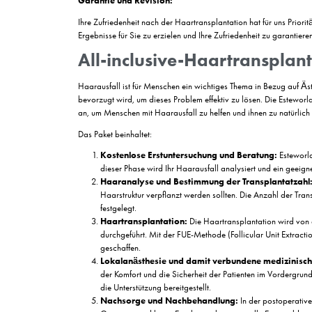
Darüber hinaus stärken wir Ihre Haarfollikel mit
Spezieller VIP-Transport:
Wir bieten Ihnen mit unserem speziellen VIP-Trans
erreichen.
Haarpflegeprodukte
Wir gehen mit speziellen Pflegeprodukten, die fü
Haar benötigt, indem wir die für Sie geeigneten
Unterkunft
Durch das Angebot komfortabler Unterkunftsmögl
schnellen Genesungsprozess erleben.
24/7-Gesundheitsberatungsservice in Ihr
Unsere Gesundheitsberater sind immer bei Ihnen 
hier, um Ihnen den besten Service zu bieten.