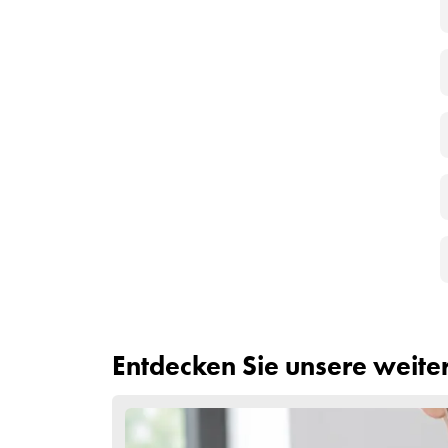
postoperative Versorgung für eine umfassende Be
bietet es eine stressfreie Reise und fördert di
Medizintourismus, und ein effizientes Zeitmanage
der Türkei genießen. Insgesamt garantieren dies
und attraktiven Option für Menschen, die mit H
Wie viele Tage sollte
bleiben?
Planen Sie für eine Haartransplantation einen Au
Nachsorgeuntersuchungen und etwas Ruhe vor d
Das Esteworld-Haartransplantationszentrum pla
Kontakt mit unseren Gesundheitsberatern beantwo
Dauerhafte Lösung gegen Haarausfall:
Esteworl