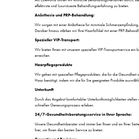
Entdecken Sie mit Esteworld die perfekte Lösung
Lebensstil haben kann, und bieten Ihnen einen ga
natürlich aussehendem Haar ab. Von der ersten K
zusammengestellt, das den Eingriff selbst, die U
führendes Ziel für Haartransplantationen, und m
Dauerhafte Lösung g
Beratung und Bewertung
Wir bieten dauerhafte Lösungen für Ihr Haarausfa
Behandlungspläne für Sie und sorgen für gesund
Luxuriöse klinische Behandlungsverfahren
Als Esteworld führen wir klinische Behandlungsve
effektivste und luxuriöseste Behandlungserfahrun
Anästhesie und PRP-Behandlung:
Wir sorgen mit einer Anästhesie für minimale 