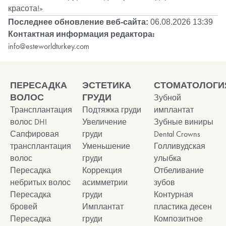
красота!»
Последнее обновление веб-сайта:
06.08.2026 13:39
Контактная информация редактора:
info@esteworldturkey.com
ПЕРЕСАДКА
ЭСТЕТИКА
СТОМАТОЛОГИ
ВОЛОС
ГРУДИ
Зубной
Трансплантация
Подтяжка груди
имплантат
волос DHI
Увеличение
Зубные виниры
Сапфировая
груди
Dental Crowns
трансплантация
Уменьшение
Голливудская
волос
груди
улыбка
Пересадка
Коррекция
Отбеливание
небритых волос
асимметрии
зубов
Пересадка
груди
Контурная
бровей
Имплантат
пластика десен
Пересадка
груди
Композитное