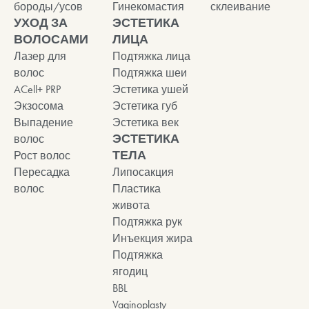
бороды/усов
Гинекомастия
склеивание
УХОД ЗА
ЭСТЕТИКА
ВОЛОСАМИ
ЛИЦА
Лазер для
Подтяжка лица
волос
Подтяжка шеи
ACell+ PRP
Эстетика ушей
Экзосома
Эстетика губ
Выпадение
Эстетика век
ЭСТЕТИКА
волос
ТЕЛА
Рост волос
Пересадка
Липосакция
волос
Пластика
живота
Подтяжка рук
Инъекция жира
Подтяжка
ягодиц
BBL
Vaginoplasty