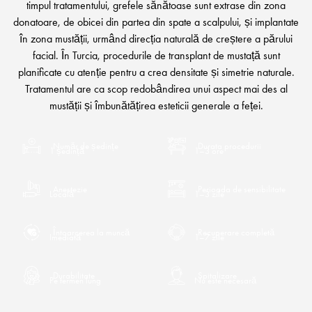
timpul tratamentului, grefele sănătoase sunt extrase din zona
donatoare, de obicei din partea din spate a scalpului, și implantate
în zona mustății, urmând direcția naturală de creștere a părului
facial. În Turcia, procedurile de transplant de mustață sunt
planificate cu atenție pentru a crea densitate și simetrie naturale.
Tratamentul are ca scop redobândirea unui aspect mai des al
mustății și îmbunătățirea esteticii generale a feței.
Număr de ședințe
Durata procedurii
1 ședință
1–3 ore
Anestezie
Perioada de sensibilitate
Locală
1–3 zile
Întoarcerea la muncă
Recuperare completă
Imediată
1–7 zile
Durabilitate
Spitalizare
Pe termen lung
Nu este necesară