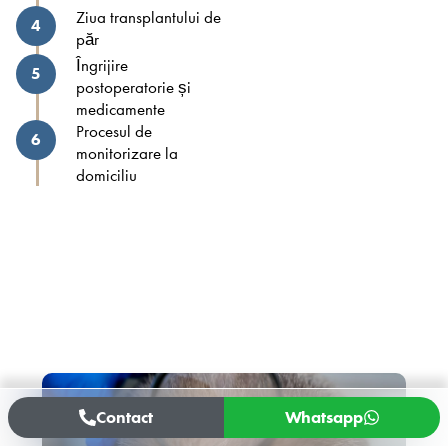
Ziua transplantului de
4
păr
Îngrijire
5
postoperatorie și
medicamente
Procesul de
6
monitorizare la
domiciliu
Obține consultația ta gratuită.
Suntem alături de tine după operație.
Contact
Whatsapp