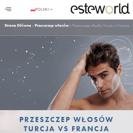
POLSKI
PRZESZCZEP WŁOSÓW
CHIRURGIA PLASTYCZNA
ESTETYKA STOMATOLOGICZNA
Strona Główna
»
Przeszczep włosów
»
Przeszczep włosów Turcja vs Francja
PRZESZCZEP WŁOSÓW
TURCJA VS FRANCJA