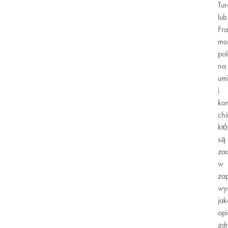
Tur
lub
Fra
mo
po
na
um
i
ko
ch
któ
są
za
w
za
wys
jak
opi
zdr