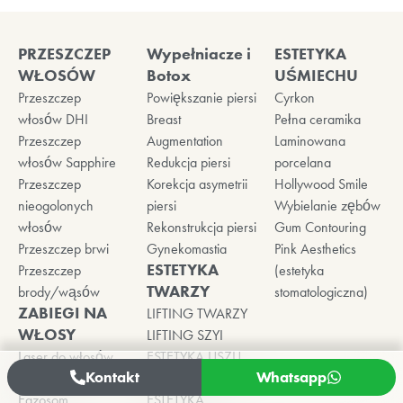
PRZESZCZEP
Wypełniacze i
ESTETYKA
WŁOSÓW
Botox
UŚMIECHU
Przeszczep
Powiększanie piersi
Cyrkon
włosów DHI
Breast
Pełna ceramika
Przeszczep
Augmentation
Laminowana
włosów Sapphire
Redukcja piersi
porcelana
Przeszczep
Korekcja asymetrii
Hollywood Smile
nieogolonych
piersi
Wybielanie zębów
włosów
Rekonstrukcja piersi
Gum Contouring
Przeszczep brwi
Gynekomastia
Pink Aesthetics
ESTETYKA
Przeszczep
(estetyka
TWARZY
brody/wąsów
stomatologiczna)
ZABIEGI NA
LIFTING TWARZY
WŁOSY
LIFTING SZYI
Laser do włosów
ESTETYKA USZU
Kontakt
Whatsapp
ACell+ PRP
ESTETYKA UST
Egzosom
ESTETYKA