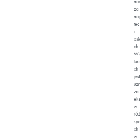
na
za
na
tec
i
osi
chi
Wi
tur
ch
jest
uz
za
ek
w
ró
spe
chi
w