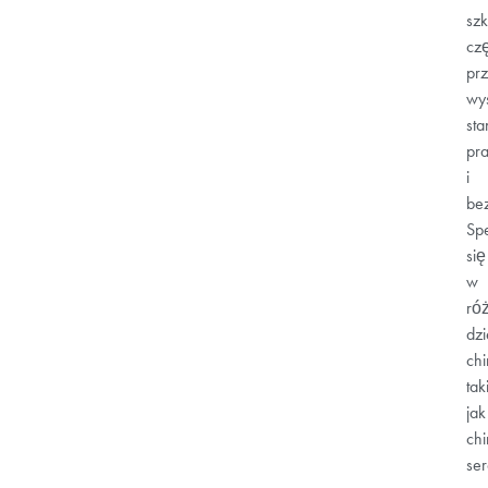
szk
czę
prz
wy
st
pra
i
be
Spe
się
w
ró
dz
chi
tak
jak
chi
se