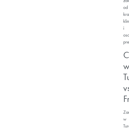
za
od
kra
klin
i
oso
pre
C
T
v
F
Za
w
Turc