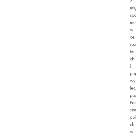
z
mi
sp
me
w
cel
ro
tec
chi
i
po
wy
lec
pa
Pac
sz
opi
chi
w