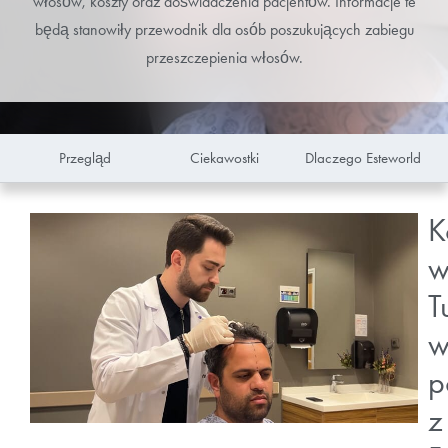
włosów, koszty oraz doświadczenia pacjentów. Informacje te
będą stanowiły przewodnik dla osób poszukujących zabiegu
przeszczepienia włosów.
Przegląd
Ciekawostki
Dlaczego Esteworld
K
T
p
z