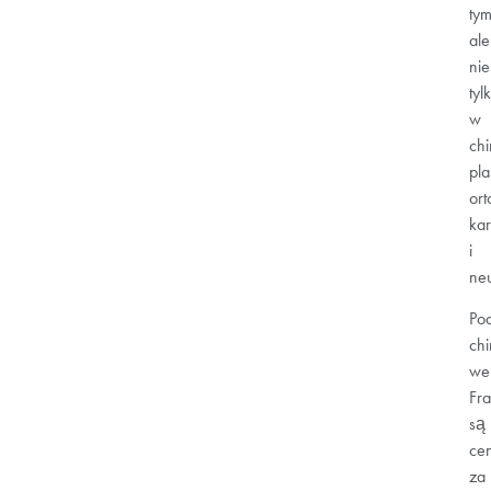
tym
ale
nie
tyl
w
chi
pla
ort
kar
i
neu
Po
chi
we
Fra
są
cen
za