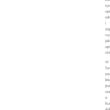
sy
opi
zd
i
za
wys
jak
op
chi
W
Tur
za
lek
jest
sz
a
lic
do