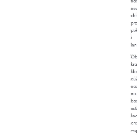
na
neu
chi
pr
po
i
inn
Ob
kra
kł
du
nac
na
ba
us
ksz
or
ws