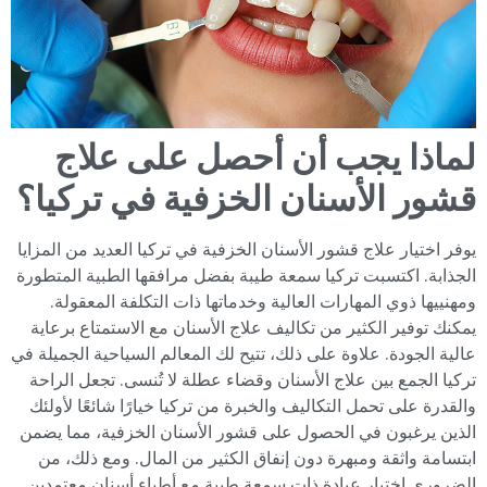
لماذا يجب أن أحصل على علاج
قشور الأسنان الخزفية في تركيا؟
يوفر اختيار علاج قشور الأسنان الخزفية في تركيا العديد من المزايا
الجذابة. اكتسبت تركيا سمعة طيبة بفضل مرافقها الطبية المتطورة
ومهنييها ذوي المهارات العالية وخدماتها ذات التكلفة المعقولة.
يمكنك توفير الكثير من تكاليف علاج الأسنان مع الاستمتاع برعاية
عالية الجودة. علاوة على ذلك، تتيح لك المعالم السياحية الجميلة في
تركيا الجمع بين علاج الأسنان وقضاء عطلة لا تُنسى. تجعل الراحة
والقدرة على تحمل التكاليف والخبرة من تركيا خيارًا شائعًا لأولئك
الذين يرغبون في الحصول على قشور الأسنان الخزفية، مما يضمن
ابتسامة واثقة ومبهرة دون إنفاق الكثير من المال. ومع ذلك، من
الضروري اختيار عيادة ذات سمعة طيبة مع أطباء أسنان معتمدين