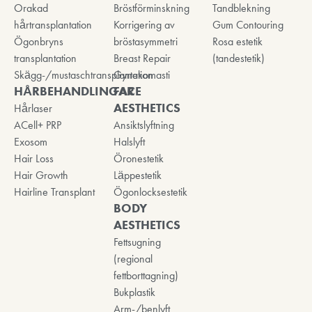
Orakad
Bröstförminskning
Tandblekning
hårtransplantation
Korrigering av
Gum Contouring
Ögonbryns
bröstasymmetri
Rosa estetik
transplantation
Breast Repair
(tandestetik)
Skägg-/mustaschtransplantation
Gynekomasti
HÅRBEHANDLINGAR
FACE
AESTHETICS
Hårlaser
ACell+ PRP
Ansiktslyftning
Exosom
Halslyft
Hair Loss
Öronestetik
Hair Growth
Läppestetik
Hairline Transplant
Ögonlocksestetik
BODY
AESTHETICS
Fettsugning
(regional
fettborttagning)
Bukplastik
Arm-/benlyft