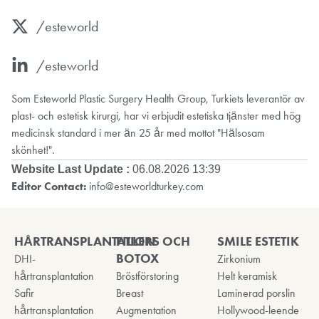
/esteworld
/esteworld
Som Esteworld Plastic Surgery Health Group, Turkiets leverantör av
plast- och estetisk kirurgi, har vi erbjudit estetiska tjänster med hög
medicinsk standard i mer än 25 år med mottot "Hälsosam
skönhet!".
Website Last Update :
06.08.2026 13:39
Editor Contact:
info@esteworldturkey.com
HÅRTRANSPLANTATION
FILLERS OCH
SMILE ESTETIK
BOTOX
DHI-
Zirkonium
hårtransplantation
Bröstförstoring
Helt keramisk
Safir
Breast
Laminerad porslin
hårtransplantation
Augmentation
Hollywood-leende