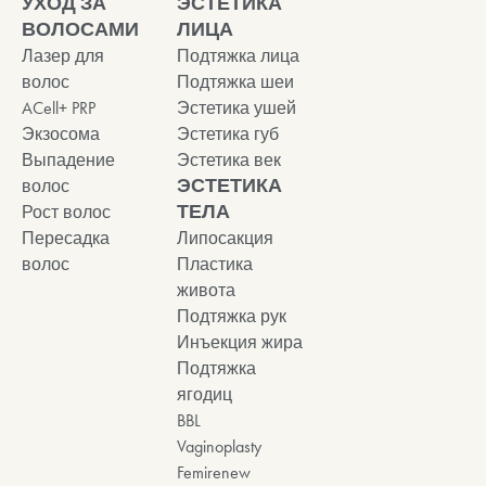
УХОД ЗА
ЭСТЕТИКА
ВОЛОСАМИ
ЛИЦА
Лазер для
Подтяжка лица
волос
Подтяжка шеи
ACell+ PRP
Эстетика ушей
Экзосома
Эстетика губ
Выпадение
Эстетика век
ЭСТЕТИКА
волос
ТЕЛА
Рост волос
Пересадка
Липосакция
волос
Пластика
живота
Подтяжка рук
Инъекция жира
Подтяжка
ягодиц
BBL
Vaginoplasty
Femirenew