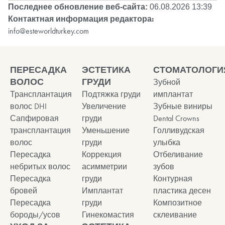
Последнее обновление веб-сайта:
06.08.2026 13:39
Контактная информация редактора:
info@esteworldturkey.com
ПЕРЕСАДКА
ЭСТЕТИКА
СТОМАТОЛОГИ
ВОЛОС
ГРУДИ
Зубной
Трансплантация
Подтяжка груди
имплантат
волос DHI
Увеличение
Зубные виниры
Сапфировая
груди
Dental Crowns
трансплантация
Уменьшение
Голливудская
волос
груди
улыбка
Пересадка
Коррекция
Отбеливание
небритых волос
асимметрии
зубов
Пересадка
груди
Контурная
бровей
Имплантат
пластика десен
Пересадка
груди
Композитное
бороды/усов
Гинекомастия
склеивание