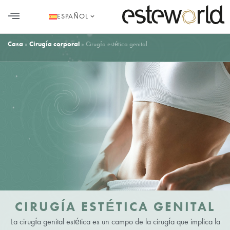
ESPAÑOL
ACERCA DE NOSOTROS
TRASPLANTE CAPILAR EN TURQUÍA
CIRUGÍA PLÁSTICA
ESTÉTICA DENTAL
MEDIOS DE COMUNICACIÓN
Casa
»
Cirugía corporal
»
Cirugía estética genital
CIRUGÍA ESTÉTICA GENITAL
La cirugía genital estética es un campo de la cirugía que implica la