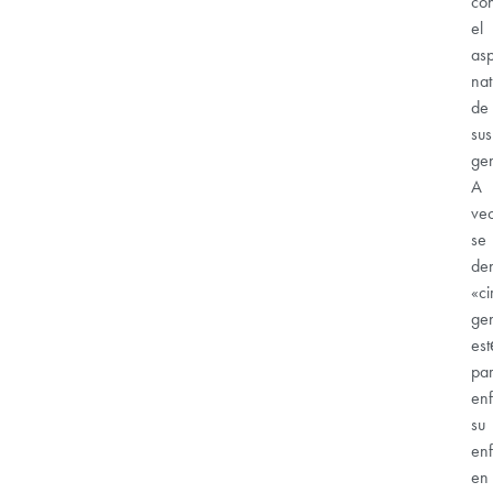
co
el
as
nat
de
sus
gen
A
ve
se
de
«ci
gen
est
pa
enf
su
en
en