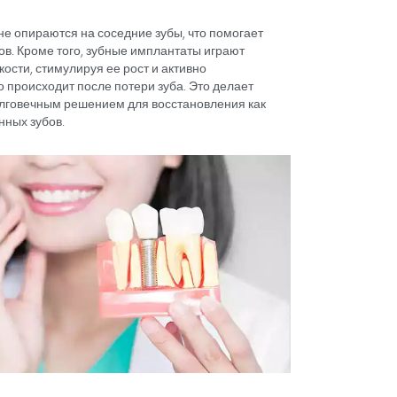
зубной имплантат в Турции
Турции
— это искусственный корень зуба, который хиру
 кость для фиксации протеза или моста. Он действует т
уба, обеспечивая стабильную основу для фиксирован
стабильность достигается благодаря удивительному пр
котором имплантат фактически срастается с костью, 
ных протезов, имплантаты не опираются на соседние з
соседних естественных зубов. Кроме того, зубные имп
нии плотности челюстной кости, стимулируя ее рост и
стной ткани, которая часто происходит после потери 
ствительно надежным и долговечным решением для в
олноценной функции утраченных зубов.