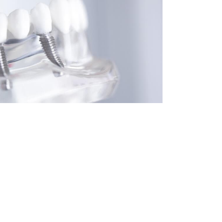
ремени занимает процесс 
мплантата?