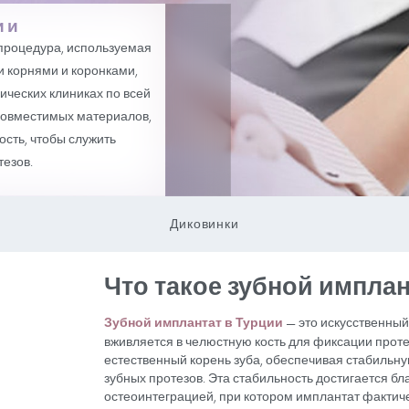
 в Турции
хирургическая процедура, используемая
скусственными корнями и коронками,
 стоматологических клиниках по всей
ваются из биосовместимых материалов,
в челюстную кость, чтобы служить
остов или протезов.
Диковинки