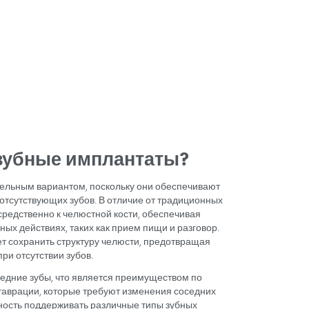
оддержки
х
 зубную
протезы
помощью
ектов в
и
антатов