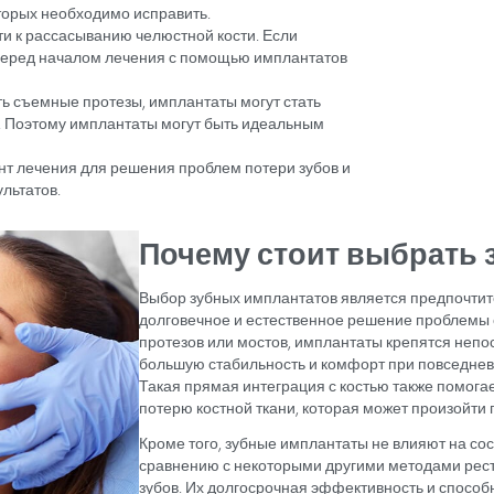
х применяется
 лечение зубов?
ко используемым методом лечения для замены или п
ие имплантатов может быть целесообразно в следующи
т установлен имплантат, достаточно, можно установить
место отсутствующего зуба.
 зуба, можно изготовить фиксированные или съемные 
. Фиксированные протезы крепятся к имплантатам с 
ными и функциональными, чем съемные протезы.
лучить при использовании имплантатов в лечении деф
ический вид которых необходимо исправить.
менем привести к рассасыванию челюстной кости. Есл
тной кости, перед началом лечения с помощью импл
 кости.