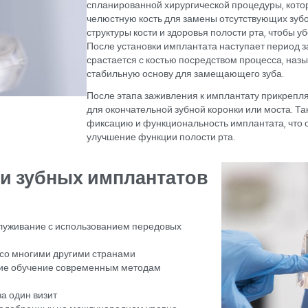
реставраций делают 
долговечную замену з
ечение с помощью зубных
тов подходит для лиц старше 18 лет, у которых
 Кандидаты должны иметь здоровые десны, достаточну
енных хронических заболеваний. Лица, страдающие
мающие антикоагулянты, могут быть допущены к
их состояние контролируется под медицинским
 подходят для замены одного или нескольких
тов или протезов, восстановления разрушенных или
ественной улыбки.