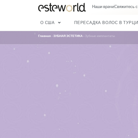
Наши вра
О США
ПЕРЕСАДКА ВО
Главная
»
ЗУБНАЯ ЭСТЕТИКА
»
Зубные имплант