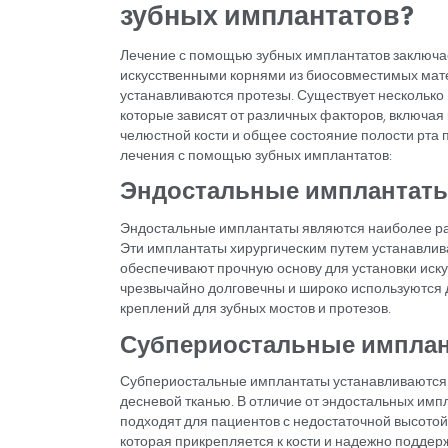
в Турции
Высококачественное стоматоло
технологий
Доступная стоимость лечения 
Квалифицированные стоматол
имплантации
Комплексные варианты лечения
Использование имплантатов и
Сокращение времени ожидания
Возможность совместить лечен
Особое внимание к комфорту и
Доступ к подробной поддержке 