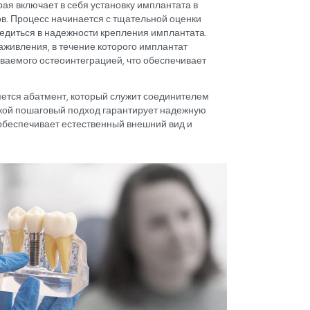
имплантаты практичным выбором для тех, кто ищет ф
убов.
ю