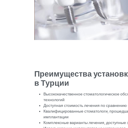
Кому подходит л
имплантатов?
Лечение с помощью зубных импланта
завершился рост челюсти и костей.
плотность костей и не иметь нелеч
диабетом, остеопорозом или прини
лечению с разрешения врача, если 
наблюдением. Имплантаты идеально
отсутствующих зубов, фиксации мос
изношенных зубов и достижения ест