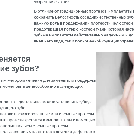
Что такое 
Зубной имплантат в 
вживляется в челюстную
естественный корень з
зубных протезов. Эта 
остеоинтеграцией, при 
закрепляясь в ней.
В отличие от традицион
сохранить целостность 
важную роль в поддержа
предотвращая потерю ко
зубные имплантаты дей
внешнего вида, так и п