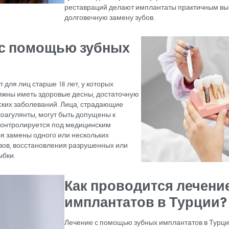
ят использовать съемные протезы, имплантаты могут с
льтернативой. Поэтому имплантаты могут быть идеал
.
ивный вариант лечения для решения проблем потери 
ительных результатов.
Почему ст
Выбор зубных имплан
долговечное и естес
протезов или мостов,
большую стабильность
Такая прямая интегра
потерю костной ткани
Кроме того, зубные и
сравнению с некотор
зубов. Их долгосрочн