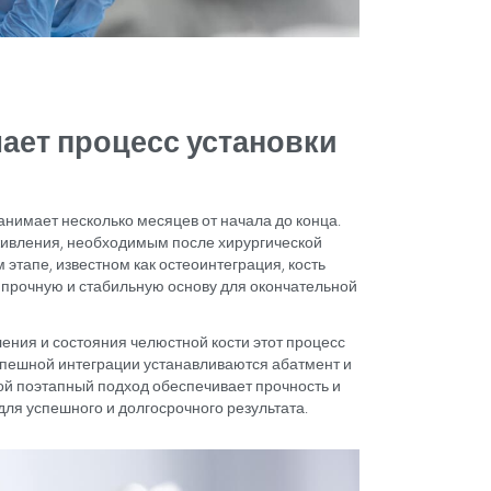
дится лечение с помощью
ов в Турции?
убных имплантатов в Турции осуществляется посредс
гической процедуры, которая включает в себя устано
замены отсутствующих зубов. Процесс начинается с т
оровья полости рта, чтобы убедиться в надежности кре
антата наступает период заживления, в течение котор
посредством процесса, называемого остеоинтеграцией,
ля замещающего зуба.
ния к имплантату прикрепляется абатмент, который с
бной коронки или моста. Такой пошаговый подход гар
альность имплантата, что обеспечивает естественный
олости рта.
тов