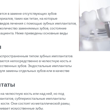
гическое обслуживание с использованием передовых
по сравнению со многими другими странами
оги, прошедшие обучение современным методам
, доступные за один визит
з материалов, одобренных на международном уровне
 процедур и приёмов
ие с путешествиями и туризмом
 безопасности пациентов во время процедур
до и после лечения
Сколько в
зубного и