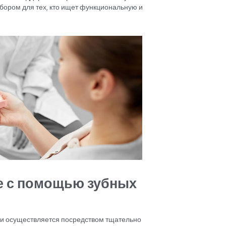
тать
ьным
зубов и
оит выбрать зубные импл
татов является предпочтительным вариантом, поскол
твенное решение проблемы отсутствующих зубов. В от
 имплантаты крепятся непосредственно к челюстной ко
 и комфорт при повседневных действиях, таких как пр
ция с костью также помогает сохранить структуру чел
, которая может произойти при отсутствии зубов.
мплантаты не влияют на соседние зубы, что является
ыми другими методами реставрации, которые требуют
ая эффективность и способность поддерживать различ